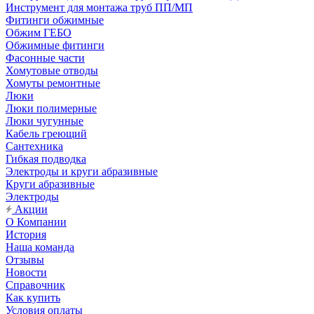
Инструмент для монтажа труб ПП/МП
Фитинги обжимные
Обжим ГЕБО
Обжимные фитинги
Фасонные части
Хомутовые отводы
Хомуты ремонтные
Люки
Люки полимерные
Люки чугунные
Кабель греющий
Сантехника
Гибкая подводка
Электроды и круги абразивные
Круги абразивные
Электроды
Акции
О Компании
История
Наша команда
Отзывы
Новости
Справочник
Как купить
Условия оплаты