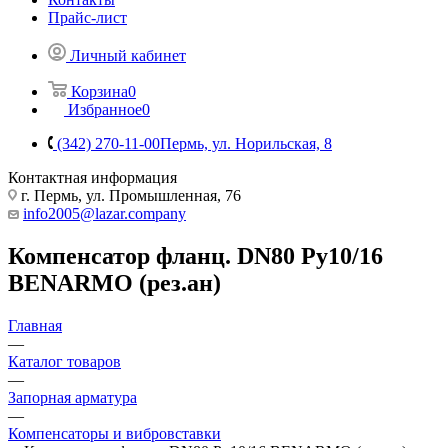
Прайс-лист
Личный кабинет
Корзина
0
Избранное
0
(342) 270-11-00
Пермь, ул. Норильская, 8
Контактная информация
г. Пермь, ул. Промышленная, 76
info2005@lazar.company
Компенсатор фланц. DN80 Ру10/16
BENARMO (рез.ан)
Главная
—
Каталог товаров
—
Запорная арматура
—
Компенсаторы и вибровставки