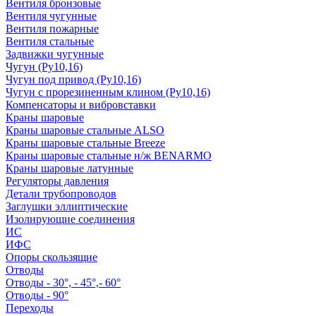
Вентиля бронзовые
Вентиля чугунные
Вентиля пожарные
Вентиля стальные
Задвижки чугунные
Чугун (Ру10,16)
Чугун под привод (Ру10,16)
Чугун с прорезиненным клином (Ру10,16)
Компенсаторы и вибровставки
Краны шаровые
Краны шаровые стальные ALSO
Краны шаровые стальные Breeze
Краны шаровые стальные н/ж BENARMO
Краны шаровые латунные
Регуляторы давления
Детали трубопроводов
Заглушки эллиптические
Изолирующие соединения
ИС
ИФС
Опоры скользящие
Отводы
Отводы - 30°, - 45°,- 60°
Отводы - 90°
Переходы