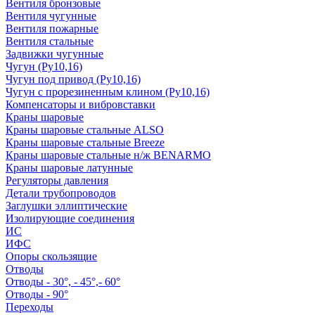
Вентиля бронзовые
Вентиля чугунные
Вентиля пожарные
Вентиля стальные
Задвижки чугунные
Чугун (Ру10,16)
Чугун под привод (Ру10,16)
Чугун с прорезиненным клином (Ру10,16)
Компенсаторы и вибровставки
Краны шаровые
Краны шаровые стальные ALSO
Краны шаровые стальные Breeze
Краны шаровые стальные н/ж BENARMO
Краны шаровые латунные
Регуляторы давления
Детали трубопроводов
Заглушки эллиптические
Изолирующие соединения
ИС
ИФС
Опоры скользящие
Отводы
Отводы - 30°, - 45°,- 60°
Отводы - 90°
Переходы