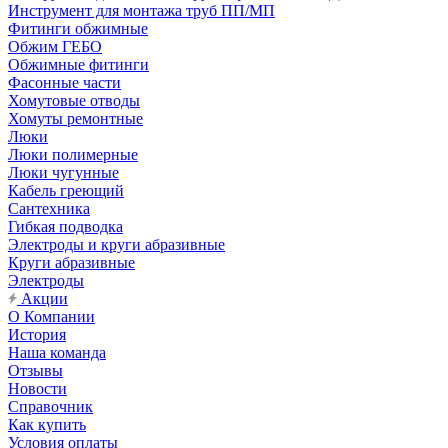
Инструмент для монтажа труб ПП/МП
Фитинги обжимные
Обжим ГЕБО
Обжимные фитинги
Фасонные части
Хомутовые отводы
Хомуты ремонтные
Люки
Люки полимерные
Люки чугунные
Кабель греющий
Сантехника
Гибкая подводка
Электроды и круги абразивные
Круги абразивные
Электроды
Акции
О Компании
История
Наша команда
Отзывы
Новости
Справочник
Как купить
Условия оплаты