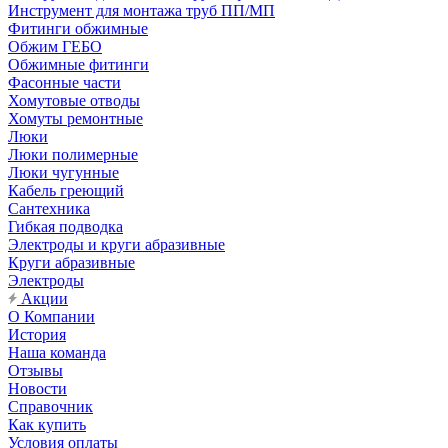
Инструмент для монтажа труб ПП/МП
Фитинги обжимные
Обжим ГЕБО
Обжимные фитинги
Фасонные части
Хомутовые отводы
Хомуты ремонтные
Люки
Люки полимерные
Люки чугунные
Кабель греющий
Сантехника
Гибкая подводка
Электроды и круги абразивные
Круги абразивные
Электроды
Акции
О Компании
История
Наша команда
Отзывы
Новости
Справочник
Как купить
Условия оплаты