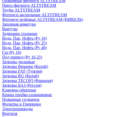
Обжимные фитинги ALTSTREAM
Пресс-фитинги ALTSTREAM
Трубы ALTSTREAM
Фитинги аксиальные ALTSTREAM
Фитинги резбовые ALTSTREAM (НИКЕЛЬ)
Запорная арматура
Вантузы
Задвижки стальные
Вода, Пар, Нефть (Ру 16)
Вода, Пар, Нефть (Ру 25)
Вода, Пар, Нефть (Ру 40)
Газ (Ру 16)
Под привод (Ру 16,25)
Затворы дисковые
Затворы Benarmo (Китай)
Затворы FAF (Турция)
Затворы RG (Китай)
Затворы TECOFI (Франция)
Затворы БАЗ (Россия)
Клапаны обратные
Краны пробко-сальниковые
Пожарные гидранты
Фильтры и Грязевики
Электроприводы
Вентиля