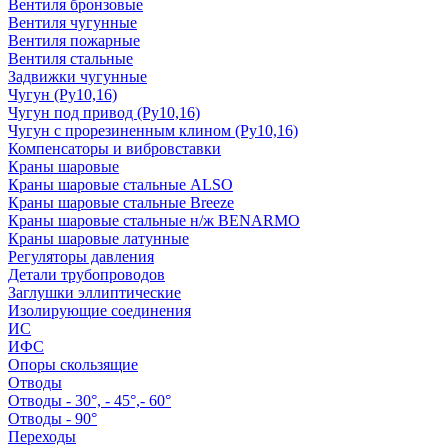
Вентиля бронзовые
Вентиля чугунные
Вентиля пожарные
Вентиля стальные
Задвижки чугунные
Чугун (Ру10,16)
Чугун под привод (Ру10,16)
Чугун с прорезиненным клином (Ру10,16)
Компенсаторы и вибровставки
Краны шаровые
Краны шаровые стальные ALSO
Краны шаровые стальные Breeze
Краны шаровые стальные н/ж BENARMO
Краны шаровые латунные
Регуляторы давления
Детали трубопроводов
Заглушки эллиптические
Изолирующие соединения
ИС
ИФС
Опоры скользящие
Отводы
Отводы - 30°, - 45°,- 60°
Отводы - 90°
Переходы