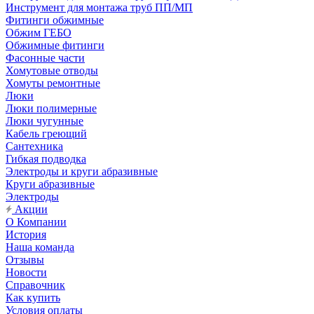
Инструмент для монтажа труб ПП/МП
Фитинги обжимные
Обжим ГЕБО
Обжимные фитинги
Фасонные части
Хомутовые отводы
Хомуты ремонтные
Люки
Люки полимерные
Люки чугунные
Кабель греющий
Сантехника
Гибкая подводка
Электроды и круги абразивные
Круги абразивные
Электроды
Акции
О Компании
История
Наша команда
Отзывы
Новости
Справочник
Как купить
Условия оплаты