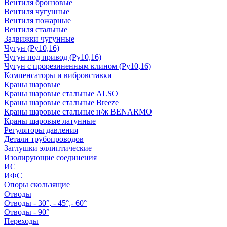
Вентиля бронзовые
Вентиля чугунные
Вентиля пожарные
Вентиля стальные
Задвижки чугунные
Чугун (Ру10,16)
Чугун под привод (Ру10,16)
Чугун с прорезиненным клином (Ру10,16)
Компенсаторы и вибровставки
Краны шаровые
Краны шаровые стальные ALSO
Краны шаровые стальные Breeze
Краны шаровые стальные н/ж BENARMO
Краны шаровые латунные
Регуляторы давления
Детали трубопроводов
Заглушки эллиптические
Изолирующие соединения
ИС
ИФС
Опоры скользящие
Отводы
Отводы - 30°, - 45°,- 60°
Отводы - 90°
Переходы