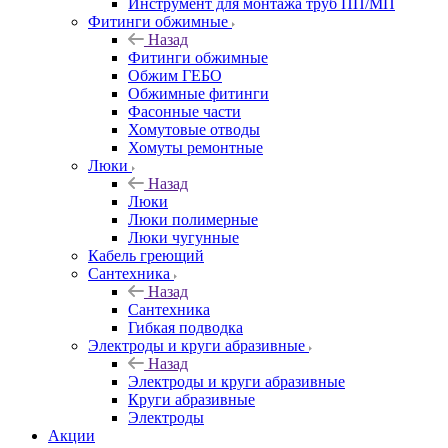
Инструмент для монтажа труб ПП/МП
Фитинги обжимные
Назад
Фитинги обжимные
Обжим ГЕБО
Обжимные фитинги
Фасонные части
Хомутовые отводы
Хомуты ремонтные
Люки
Назад
Люки
Люки полимерные
Люки чугунные
Кабель греющий
Сантехника
Назад
Сантехника
Гибкая подводка
Электроды и круги абразивные
Назад
Электроды и круги абразивные
Круги абразивные
Электроды
Акции