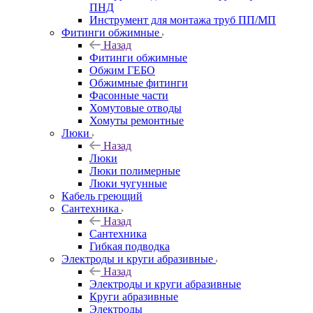
ПНД
Инструмент для монтажа труб ПП/МП
Фитинги обжимные
Назад
Фитинги обжимные
Обжим ГЕБО
Обжимные фитинги
Фасонные части
Хомутовые отводы
Хомуты ремонтные
Люки
Назад
Люки
Люки полимерные
Люки чугунные
Кабель греющий
Сантехника
Назад
Сантехника
Гибкая подводка
Электроды и круги абразивные
Назад
Электроды и круги абразивные
Круги абразивные
Электроды