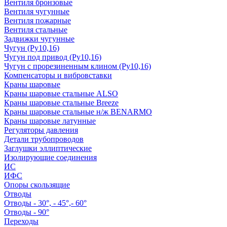
Вентиля бронзовые
Вентиля чугунные
Вентиля пожарные
Вентиля стальные
Задвижки чугунные
Чугун (Ру10,16)
Чугун под привод (Ру10,16)
Чугун с прорезиненным клином (Ру10,16)
Компенсаторы и вибровставки
Краны шаровые
Краны шаровые стальные ALSO
Краны шаровые стальные Breeze
Краны шаровые стальные н/ж BENARMO
Краны шаровые латунные
Регуляторы давления
Детали трубопроводов
Заглушки эллиптические
Изолирующие соединения
ИС
ИФС
Опоры скользящие
Отводы
Отводы - 30°, - 45°,- 60°
Отводы - 90°
Переходы