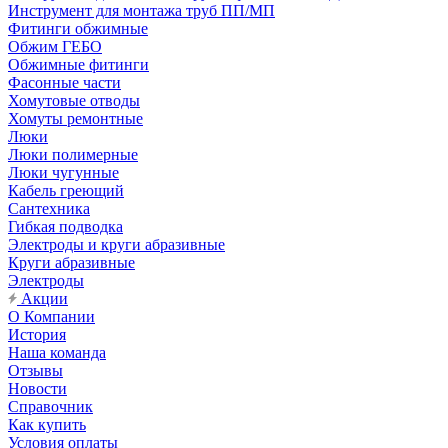
Инструмент для монтажа труб ПП/МП
Фитинги обжимные
Обжим ГЕБО
Обжимные фитинги
Фасонные части
Хомутовые отводы
Хомуты ремонтные
Люки
Люки полимерные
Люки чугунные
Кабель греющий
Сантехника
Гибкая подводка
Электроды и круги абразивные
Круги абразивные
Электроды
Акции
О Компании
История
Наша команда
Отзывы
Новости
Справочник
Как купить
Условия оплаты