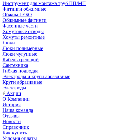
Инструмент для монтажа труб ПП/МП
Фитинги обжимные
Обжим ГЕБО
Обжимные фитинги
Фасонные части
Хомутовые отводы
Хомуты ремонтные
Люки
Люки полимерные
Люки чугунные
Кабель греющий
Сантехника
Гибкая подводка
Электроды и круги абразивные
Круги абразивные
Электроды
Акции
О Компании
История
Наша команда
Отзывы
Новости
Справочник
Как купить
Условия оплаты