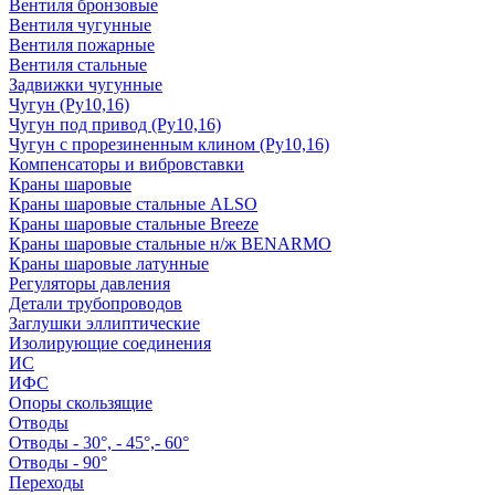
Вентиля бронзовые
Вентиля чугунные
Вентиля пожарные
Вентиля стальные
Задвижки чугунные
Чугун (Ру10,16)
Чугун под привод (Ру10,16)
Чугун с прорезиненным клином (Ру10,16)
Компенсаторы и вибровставки
Краны шаровые
Краны шаровые стальные ALSO
Краны шаровые стальные Breeze
Краны шаровые стальные н/ж BENARMO
Краны шаровые латунные
Регуляторы давления
Детали трубопроводов
Заглушки эллиптические
Изолирующие соединения
ИС
ИФС
Опоры скользящие
Отводы
Отводы - 30°, - 45°,- 60°
Отводы - 90°
Переходы