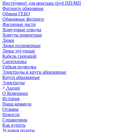
Инструмент для монтажа труб ПП/МП
Фитинги обжимные
Обжим ГЕБО
Обжимные фитинги
Фасонные части
Хомутовые отводы
Хомуты ремонтные
Люки
Люки полимерные
Люки чугунные
Кабель греющий
Сантехника
Гибкая подводка
Электроды и круги абразивные
Круги абразивные
Электроды
Акции
О Компании
История
Наша команда
Отзывы
Новости
Справочник
Как купить
Условия оплаты