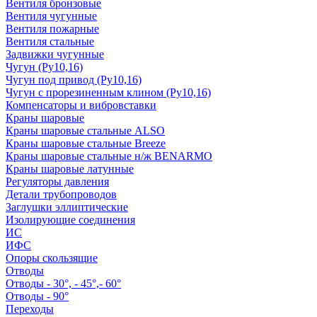
Вентиля бронзовые
Вентиля чугунные
Вентиля пожарные
Вентиля стальные
Задвижки чугунные
Чугун (Ру10,16)
Чугун под привод (Ру10,16)
Чугун с прорезиненным клином (Ру10,16)
Компенсаторы и вибровставки
Краны шаровые
Краны шаровые стальные ALSO
Краны шаровые стальные Breeze
Краны шаровые стальные н/ж BENARMO
Краны шаровые латунные
Регуляторы давления
Детали трубопроводов
Заглушки эллиптические
Изолирующие соединения
ИС
ИФС
Опоры скользящие
Отводы
Отводы - 30°, - 45°,- 60°
Отводы - 90°
Переходы