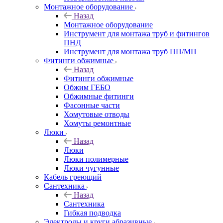
Монтажное оборудование
Назад
Монтажное оборудование
Инструмент для монтажа труб и фитингов
ПНД
Инструмент для монтажа труб ПП/МП
Фитинги обжимные
Назад
Фитинги обжимные
Обжим ГЕБО
Обжимные фитинги
Фасонные части
Хомутовые отводы
Хомуты ремонтные
Люки
Назад
Люки
Люки полимерные
Люки чугунные
Кабель греющий
Сантехника
Назад
Сантехника
Гибкая подводка
Электроды и круги абразивные