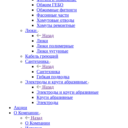
Обжим ГЕБО
Обжимные фитинги
Фасонные части
Хомутовые отводы
Хомуты ремонтные
Люки
Назад
Люки
Люки полимерные
Люки чугунные
Кабель греющий
Сантехника
Назад
Сантехника
Гибкая подводка
Электроды и круги абразивные
Назад
Электроды и круги абразивные
Круги абразивные
Электроды
Акции
О Компании
Назад
О Компании