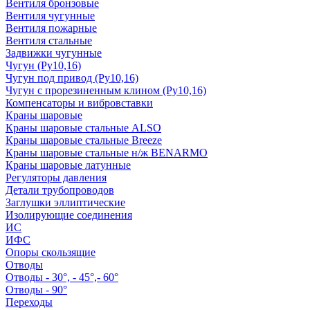
Вентиля бронзовые
Вентиля чугунные
Вентиля пожарные
Вентиля стальные
Задвижки чугунные
Чугун (Ру10,16)
Чугун под привод (Ру10,16)
Чугун с прорезиненным клином (Ру10,16)
Компенсаторы и вибровставки
Краны шаровые
Краны шаровые стальные ALSO
Краны шаровые стальные Breeze
Краны шаровые стальные н/ж BENARMO
Краны шаровые латунные
Регуляторы давления
Детали трубопроводов
Заглушки эллиптические
Изолирующие соединения
ИС
ИФС
Опоры скользящие
Отводы
Отводы - 30°, - 45°,- 60°
Отводы - 90°
Переходы