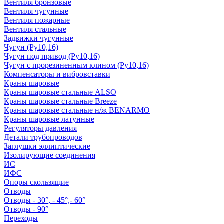
Вентиля бронзовые
Вентиля чугунные
Вентиля пожарные
Вентиля стальные
Задвижки чугунные
Чугун (Ру10,16)
Чугун под привод (Ру10,16)
Чугун с прорезиненным клином (Ру10,16)
Компенсаторы и вибровставки
Краны шаровые
Краны шаровые стальные ALSO
Краны шаровые стальные Breeze
Краны шаровые стальные н/ж BENARMO
Краны шаровые латунные
Регуляторы давления
Детали трубопроводов
Заглушки эллиптические
Изолирующие соединения
ИС
ИФС
Опоры скользящие
Отводы
Отводы - 30°, - 45°,- 60°
Отводы - 90°
Переходы