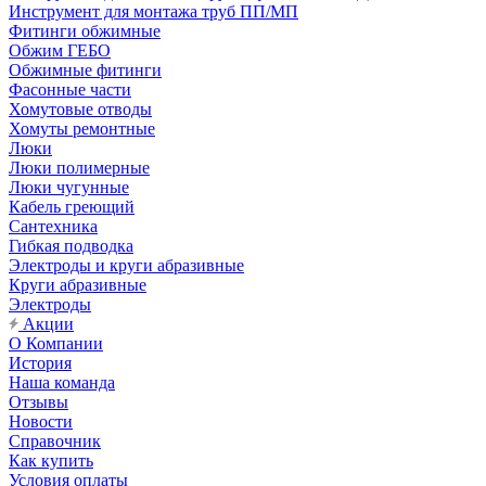
Инструмент для монтажа труб ПП/МП
Фитинги обжимные
Обжим ГЕБО
Обжимные фитинги
Фасонные части
Хомутовые отводы
Хомуты ремонтные
Люки
Люки полимерные
Люки чугунные
Кабель греющий
Сантехника
Гибкая подводка
Электроды и круги абразивные
Круги абразивные
Электроды
Акции
О Компании
История
Наша команда
Отзывы
Новости
Справочник
Как купить
Условия оплаты