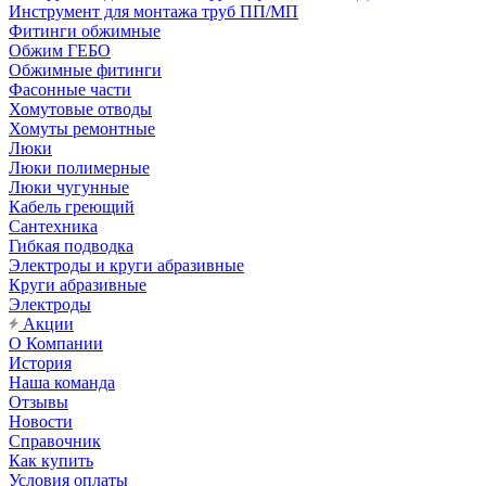
Инструмент для монтажа труб ПП/МП
Фитинги обжимные
Обжим ГЕБО
Обжимные фитинги
Фасонные части
Хомутовые отводы
Хомуты ремонтные
Люки
Люки полимерные
Люки чугунные
Кабель греющий
Сантехника
Гибкая подводка
Электроды и круги абразивные
Круги абразивные
Электроды
Акции
О Компании
История
Наша команда
Отзывы
Новости
Справочник
Как купить
Условия оплаты