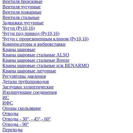
Вентиля бронзовые
Вентиля чугунные
Вентиля пожарные
Вентиля стальные
Задвижки чугунные
Чугун (Ру10,16)
Чугун под привод (Ру10,16)
Чугун с прорезиненным клином (Ру10,16)
Компенсаторы и вибровставки
Краны шаровые
Краны шаровые стальные ALSO
Краны шаровые стальные Breeze
Краны шаровые стальные н/ж BENARMO
Краны шаровые латунные
Регуляторы давления
Детали трубопроводов
Заглушки эллиптические
Изолирующие соединения
ИС
ИФС
Опоры скользящие
Отводы
Отводы - 30°, - 45°,- 60°
Отводы - 90°
Переходы