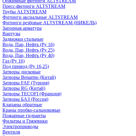
Обжимные фитинги ALTSTREAM
Пресс-фитинги ALTSTREAM
Трубы ALTSTREAM
Фитинги аксиальные ALTSTREAM
Фитинги резбовые ALTSTREAM (НИКЕЛЬ)
Запорная арматура
Вантузы
Задвижки стальные
Вода, Пар, Нефть (Ру 16)
Вода, Пар, Нефть (Ру 25)
Вода, Пар, Нефть (Ру 40)
Газ (Ру 16)
Под привод (Ру 16,25)
Затворы дисковые
Затворы Benarmo (Китай)
Затворы FAF (Турция)
Затворы RG (Китай)
Затворы TECOFI (Франция)
Затворы БАЗ (Россия)
Клапаны обратные
Краны пробко-сальниковые
Пожарные гидранты
Фильтры и Грязевики
Электроприводы
Вентиля