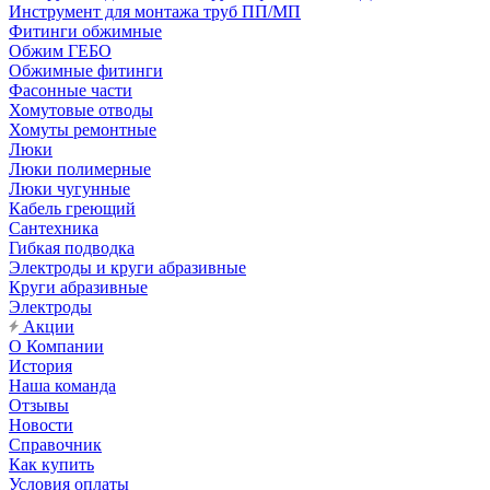
Инструмент для монтажа труб ПП/МП
Фитинги обжимные
Обжим ГЕБО
Обжимные фитинги
Фасонные части
Хомутовые отводы
Хомуты ремонтные
Люки
Люки полимерные
Люки чугунные
Кабель греющий
Сантехника
Гибкая подводка
Электроды и круги абразивные
Круги абразивные
Электроды
Акции
О Компании
История
Наша команда
Отзывы
Новости
Справочник
Как купить
Условия оплаты