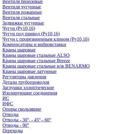
Вентиля бронзовые
Вентиля чугунные
Вентиля пожарные
Вентиля стальные
Задвижки чугунные
Чугун (Ру10,16)
Чугун под привод (Ру10,16)
Чугун с прорезиненным клином (Ру10,16)
Компенсаторы и вибровставки
Краны шаровые
Краны шаровые стальные ALSO
Краны шаровые стальные Breeze
Краны шаровые стальные н/ж BENARMO
Краны шаровые латунные
Регуляторы давления
Детали трубопроводов
Заглушки эллиптические
Изолирующие соединения
ИС
ИФС
Опоры скользящие
Отводы
Отводы - 30°, - 45°,- 60°
Отводы - 90°
Переходы