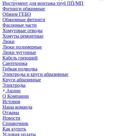
Инструмент для монтажа труб ПП/МП
Фитинги обжимные
Обжим ГЕБО
Обжимные фитинги
Фасонные части
Хомутовые отводы
Хомуты ремонтные
Люки
Люки полимерные
Люки чугунные
Кабель греющий
Сантехника
Гибкая подводка
Электроды и круги абразивные
Круги абразивные
Электроды
Акции
О Компании
История
Наша команда
Отзывы
Новости
Справочник
Как купить
Условия оплаты