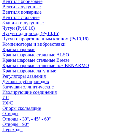
Вентиля бронзовые
Вентиля чугунные
Вентиля пожарные
Вентиля стальные
Задвижки чугунные
Чугун (Ру10,16)
Чугун под привод (Ру10,16)
Чугун с прорезиненным клином (Ру10,16)
Компенсаторы и вибровставки
Краны шаровые
Краны шаровые стальные ALSO
Краны шаровые стальные Breeze
Краны шаровые стальные н/ж BENARMO
Краны шаровые латунные
Регуляторы давления
Детали трубопроводов
Заглушки эллиптические
Изолирующие соединения
ИС
ИФС
Опоры скользящие
Отводы
Отводы - 30°, - 45°,- 60°
Отводы - 90°
Переходы