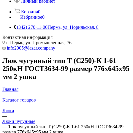
Личный кабинет
Корзина
0
Избранное
0
(342) 270-11-00
Пермь, ул. Норильская, 8
Контактная информация
г. Пермь, ул. Промышленная, 76
info2005@lazar.company
Люк чугунный тип Т (С250)-К 1-61
250кН ГОСТ3634-99 размер 776х645х95
мм 2 ушка
Главная
—
Каталог товаров
—
Люки
—
Люки чугунные
—
Люк чугунный тип Т (С250)-К 1-61 250кН ГОСТ3634-99
размер 776х645х95 мм 2 ушка