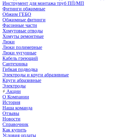
Инструмент для монтажа труб ПП/МП
Фитинги обжимные
Обжим ГЕБО
Обжимные фитинги
Фасонные части
Хомутовые отводы
Хомуты ремонтные
Люки
Люки полимерные
Люки чугунные
Кабель греющий
Сантехника
Гибкая подводка
Электроды и круги абразивные
Круги абразивные
Электроды
Акции
О Компании
История
Наша команда
Отзывы
Новости
Справочник
Как купить
Условия оплаты