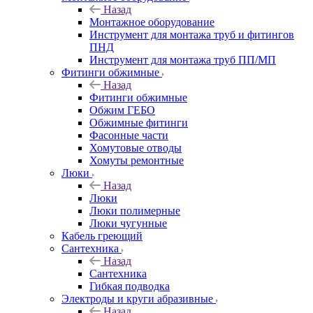
Назад
Монтажное оборудование
Инструмент для монтажа труб и фитингов
ПНД
Инструмент для монтажа труб ПП/МП
Фитинги обжимные
Назад
Фитинги обжимные
Обжим ГЕБО
Обжимные фитинги
Фасонные части
Хомутовые отводы
Хомуты ремонтные
Люки
Назад
Люки
Люки полимерные
Люки чугунные
Кабель греющий
Сантехника
Назад
Сантехника
Гибкая подводка
Электроды и круги абразивные
Назад