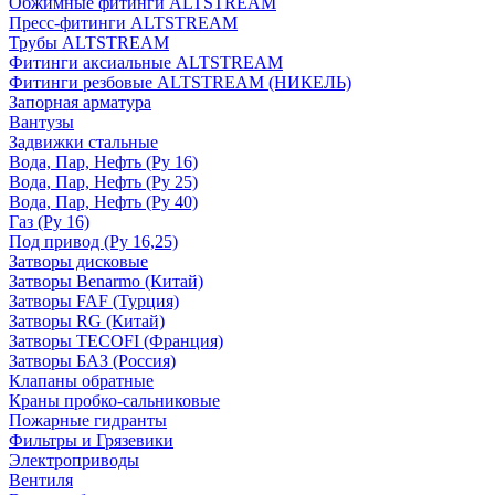
Обжимные фитинги ALTSTREAM
Пресс-фитинги ALTSTREAM
Трубы ALTSTREAM
Фитинги аксиальные ALTSTREAM
Фитинги резбовые ALTSTREAM (НИКЕЛЬ)
Запорная арматура
Вантузы
Задвижки стальные
Вода, Пар, Нефть (Ру 16)
Вода, Пар, Нефть (Ру 25)
Вода, Пар, Нефть (Ру 40)
Газ (Ру 16)
Под привод (Ру 16,25)
Затворы дисковые
Затворы Benarmo (Китай)
Затворы FAF (Турция)
Затворы RG (Китай)
Затворы TECOFI (Франция)
Затворы БАЗ (Россия)
Клапаны обратные
Краны пробко-сальниковые
Пожарные гидранты
Фильтры и Грязевики
Электроприводы
Вентиля