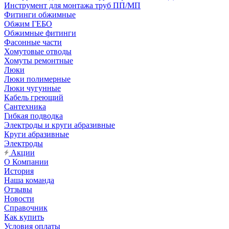
Инструмент для монтажа труб ПП/МП
Фитинги обжимные
Обжим ГЕБО
Обжимные фитинги
Фасонные части
Хомутовые отводы
Хомуты ремонтные
Люки
Люки полимерные
Люки чугунные
Кабель греющий
Сантехника
Гибкая подводка
Электроды и круги абразивные
Круги абразивные
Электроды
Акции
О Компании
История
Наша команда
Отзывы
Новости
Справочник
Как купить
Условия оплаты