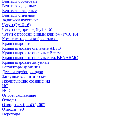
Вентиля бронзовые
Вентиля чугунные
Вентиля пожарные
Вентиля стальные
Задвижки чугунные
Чугун (Ру10,16)
Чугун под привод (Ру10,16)
Чугун с прорезиненным клином (Ру10,16)
Компенсаторы и вибровставки
Краны шаровые
Краны шаровые стальные ALSO
Краны шаровые стальные Breeze
Краны шаровые стальные н/ж BENARMO
Краны шаровые латунные
Регуляторы давления
Детали трубопроводов
Заглушки эллиптические
Изолирующие соединения
ИС
ИФС
Опоры скользящие
Отводы
Отводы - 30°, - 45°,- 60°
Отводы - 90°
Переходы