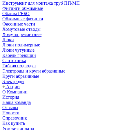
Инструмент для монтажа труб ПП/МП
Фитинги обжимные
Обжим ГЕБО
Обжимные фитинги
Фасонные части
Хомутовые отводы
Хомуты ремонтные
Люки
Люки полимерные
Люки чугунные
Кабель греющий
Сантехника
Гибкая подводка
Электроды и круги абразивные
Круги абразивные
Электроды
Акции
О Компании
История
Наша команда
Отзывы
Новости
Справочник
Как купить
Условия оплаты