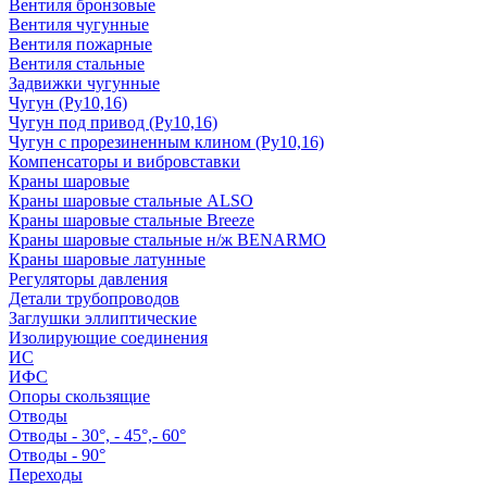
Вентиля бронзовые
Вентиля чугунные
Вентиля пожарные
Вентиля стальные
Задвижки чугунные
Чугун (Ру10,16)
Чугун под привод (Ру10,16)
Чугун с прорезиненным клином (Ру10,16)
Компенсаторы и вибровставки
Краны шаровые
Краны шаровые стальные ALSO
Краны шаровые стальные Breeze
Краны шаровые стальные н/ж BENARMO
Краны шаровые латунные
Регуляторы давления
Детали трубопроводов
Заглушки эллиптические
Изолирующие соединения
ИС
ИФС
Опоры скользящие
Отводы
Отводы - 30°, - 45°,- 60°
Отводы - 90°
Переходы