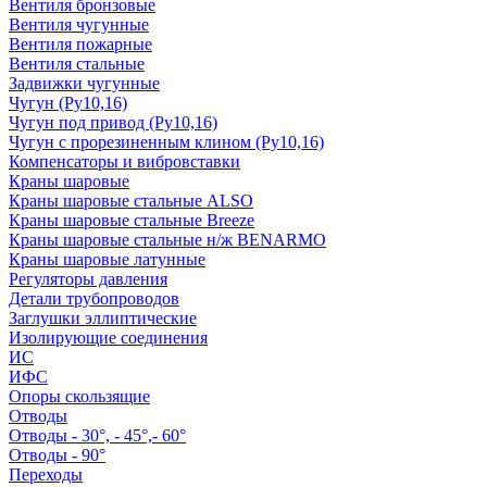
Вентиля бронзовые
Вентиля чугунные
Вентиля пожарные
Вентиля стальные
Задвижки чугунные
Чугун (Ру10,16)
Чугун под привод (Ру10,16)
Чугун с прорезиненным клином (Ру10,16)
Компенсаторы и вибровставки
Краны шаровые
Краны шаровые стальные ALSO
Краны шаровые стальные Breeze
Краны шаровые стальные н/ж BENARMO
Краны шаровые латунные
Регуляторы давления
Детали трубопроводов
Заглушки эллиптические
Изолирующие соединения
ИС
ИФС
Опоры скользящие
Отводы
Отводы - 30°, - 45°,- 60°
Отводы - 90°
Переходы