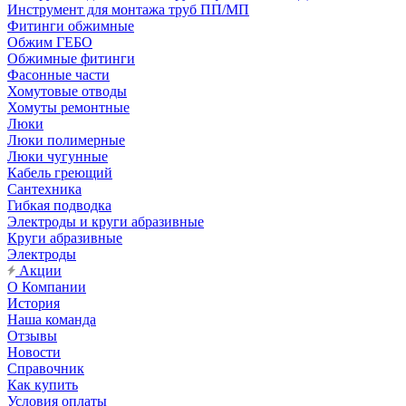
Инструмент для монтажа труб ПП/МП
Фитинги обжимные
Обжим ГЕБО
Обжимные фитинги
Фасонные части
Хомутовые отводы
Хомуты ремонтные
Люки
Люки полимерные
Люки чугунные
Кабель греющий
Сантехника
Гибкая подводка
Электроды и круги абразивные
Круги абразивные
Электроды
Акции
О Компании
История
Наша команда
Отзывы
Новости
Справочник
Как купить
Условия оплаты