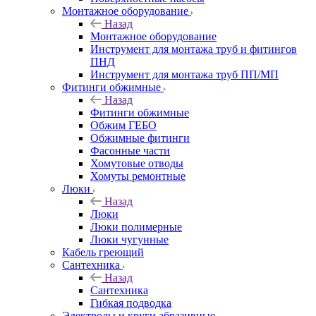
Монтажное оборудование
Назад
Монтажное оборудование
Инструмент для монтажа труб и фитингов
ПНД
Инструмент для монтажа труб ПП/МП
Фитинги обжимные
Назад
Фитинги обжимные
Обжим ГЕБО
Обжимные фитинги
Фасонные части
Хомутовые отводы
Хомуты ремонтные
Люки
Назад
Люки
Люки полимерные
Люки чугунные
Кабель греющий
Сантехника
Назад
Сантехника
Гибкая подводка
Электроды и круги абразивные