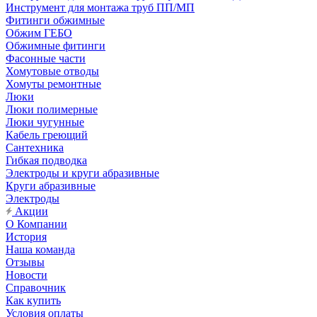
Инструмент для монтажа труб ПП/МП
Фитинги обжимные
Обжим ГЕБО
Обжимные фитинги
Фасонные части
Хомутовые отводы
Хомуты ремонтные
Люки
Люки полимерные
Люки чугунные
Кабель греющий
Сантехника
Гибкая подводка
Электроды и круги абразивные
Круги абразивные
Электроды
Акции
О Компании
История
Наша команда
Отзывы
Новости
Справочник
Как купить
Условия оплаты