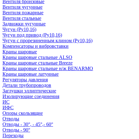
Вентиля бронзовые
Вентиля чугунные
Вентиля пожарные
Вентиля стальные
Задвижки чугунные
Чугун (Ру10,16)
Чугун под привод (Ру10,16)
Чугун с прорезиненным клином (Ру10,16)
Компенсаторы и вибровставки
Краны шаровые
Краны шаровые стальные ALSO
Краны шаровые стальные Breeze
Краны шаровые стальные н/ж BENARMO
Краны шаровые латунные
Регуляторы давления
Детали трубопроводов
Заглушки эллиптические
Изолирующие соединения
ИС
ИФС
Опоры скользящие
Отводы
Отводы - 30°, - 45°,- 60°
Отводы - 90°
Переходы