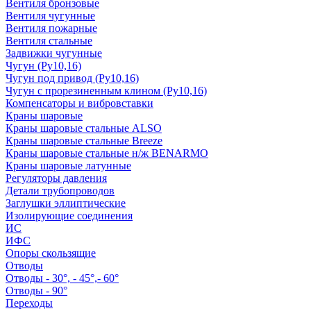
Вентиля бронзовые
Вентиля чугунные
Вентиля пожарные
Вентиля стальные
Задвижки чугунные
Чугун (Ру10,16)
Чугун под привод (Ру10,16)
Чугун с прорезиненным клином (Ру10,16)
Компенсаторы и вибровставки
Краны шаровые
Краны шаровые стальные ALSO
Краны шаровые стальные Breeze
Краны шаровые стальные н/ж BENARMO
Краны шаровые латунные
Регуляторы давления
Детали трубопроводов
Заглушки эллиптические
Изолирующие соединения
ИС
ИФС
Опоры скользящие
Отводы
Отводы - 30°, - 45°,- 60°
Отводы - 90°
Переходы