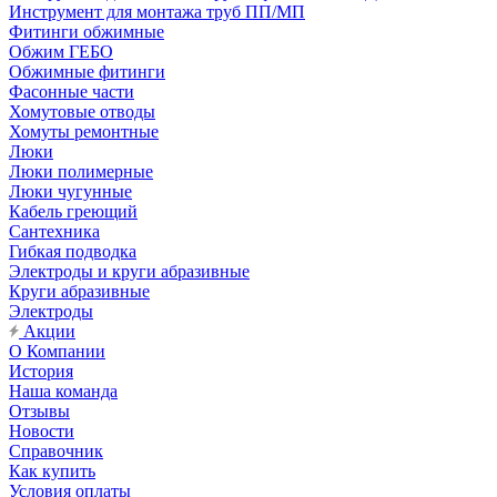
Инструмент для монтажа труб ПП/МП
Фитинги обжимные
Обжим ГЕБО
Обжимные фитинги
Фасонные части
Хомутовые отводы
Хомуты ремонтные
Люки
Люки полимерные
Люки чугунные
Кабель греющий
Сантехника
Гибкая подводка
Электроды и круги абразивные
Круги абразивные
Электроды
Акции
О Компании
История
Наша команда
Отзывы
Новости
Справочник
Как купить
Условия оплаты