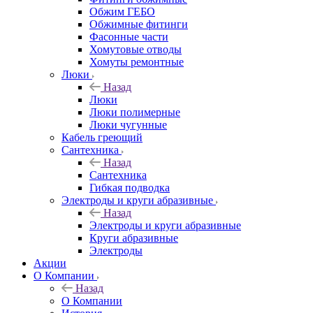
Обжим ГЕБО
Обжимные фитинги
Фасонные части
Хомутовые отводы
Хомуты ремонтные
Люки
Назад
Люки
Люки полимерные
Люки чугунные
Кабель греющий
Сантехника
Назад
Сантехника
Гибкая подводка
Электроды и круги абразивные
Назад
Электроды и круги абразивные
Круги абразивные
Электроды
Акции
О Компании
Назад
О Компании