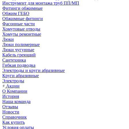
Инструмент для монтажа труб ПП/МП
Фитинги обжимные
Обжим ГЕБО
Обжимные фитинги
Фасонные части
Хомутовые отводы
Хомуты ремонтные
Люки
Люки полимерные
Люки чугунные
Кабель греющий
Сантехника
Гибкая подводка
Электроды и круги абразивные
Круги абразивные
Электроды
Акции
О Компании
История
Наша команда
Отзывы
Новости
Справочник
Как купить
Условия оплаты