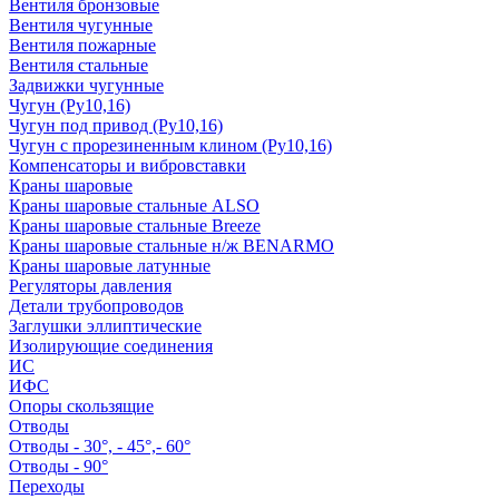
Вентиля бронзовые
Вентиля чугунные
Вентиля пожарные
Вентиля стальные
Задвижки чугунные
Чугун (Ру10,16)
Чугун под привод (Ру10,16)
Чугун с прорезиненным клином (Ру10,16)
Компенсаторы и вибровставки
Краны шаровые
Краны шаровые стальные ALSO
Краны шаровые стальные Breeze
Краны шаровые стальные н/ж BENARMO
Краны шаровые латунные
Регуляторы давления
Детали трубопроводов
Заглушки эллиптические
Изолирующие соединения
ИС
ИФС
Опоры скользящие
Отводы
Отводы - 30°, - 45°,- 60°
Отводы - 90°
Переходы