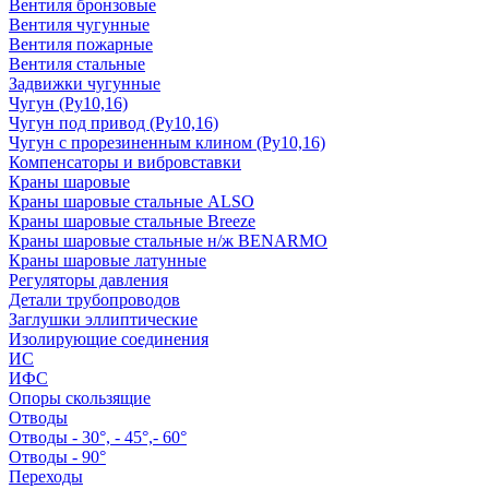
Вентиля бронзовые
Вентиля чугунные
Вентиля пожарные
Вентиля стальные
Задвижки чугунные
Чугун (Ру10,16)
Чугун под привод (Ру10,16)
Чугун с прорезиненным клином (Ру10,16)
Компенсаторы и вибровставки
Краны шаровые
Краны шаровые стальные ALSO
Краны шаровые стальные Breeze
Краны шаровые стальные н/ж BENARMO
Краны шаровые латунные
Регуляторы давления
Детали трубопроводов
Заглушки эллиптические
Изолирующие соединения
ИС
ИФС
Опоры скользящие
Отводы
Отводы - 30°, - 45°,- 60°
Отводы - 90°
Переходы