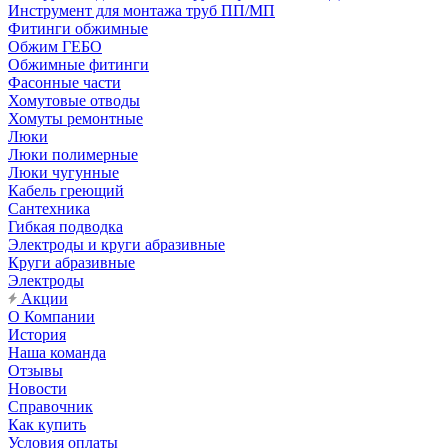
Инструмент для монтажа труб ПП/МП
Фитинги обжимные
Обжим ГЕБО
Обжимные фитинги
Фасонные части
Хомутовые отводы
Хомуты ремонтные
Люки
Люки полимерные
Люки чугунные
Кабель греющий
Сантехника
Гибкая подводка
Электроды и круги абразивные
Круги абразивные
Электроды
Акции
О Компании
История
Наша команда
Отзывы
Новости
Справочник
Как купить
Условия оплаты