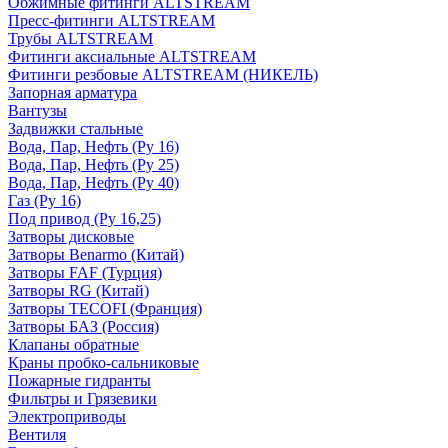
Обжимные фитинги ALTSTREAM
Пресс-фитинги ALTSTREAM
Трубы ALTSTREAM
Фитинги аксиальные ALTSTREAM
Фитинги резбовые ALTSTREAM (НИКЕЛЬ)
Запорная арматура
Вантузы
Задвижки стальные
Вода, Пар, Нефть (Ру 16)
Вода, Пар, Нефть (Ру 25)
Вода, Пар, Нефть (Ру 40)
Газ (Ру 16)
Под привод (Ру 16,25)
Затворы дисковые
Затворы Benarmo (Китай)
Затворы FAF (Турция)
Затворы RG (Китай)
Затворы TECOFI (Франция)
Затворы БАЗ (Россия)
Клапаны обратные
Краны пробко-сальниковые
Пожарные гидранты
Фильтры и Грязевики
Электроприводы
Вентиля