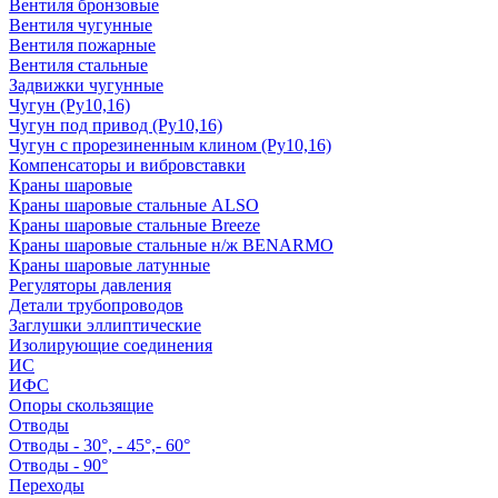
Вентиля бронзовые
Вентиля чугунные
Вентиля пожарные
Вентиля стальные
Задвижки чугунные
Чугун (Ру10,16)
Чугун под привод (Ру10,16)
Чугун с прорезиненным клином (Ру10,16)
Компенсаторы и вибровставки
Краны шаровые
Краны шаровые стальные ALSO
Краны шаровые стальные Breeze
Краны шаровые стальные н/ж BENARMO
Краны шаровые латунные
Регуляторы давления
Детали трубопроводов
Заглушки эллиптические
Изолирующие соединения
ИС
ИФС
Опоры скользящие
Отводы
Отводы - 30°, - 45°,- 60°
Отводы - 90°
Переходы