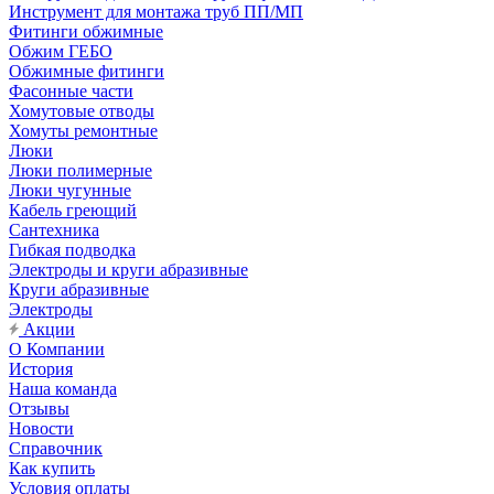
Инструмент для монтажа труб ПП/МП
Фитинги обжимные
Обжим ГЕБО
Обжимные фитинги
Фасонные части
Хомутовые отводы
Хомуты ремонтные
Люки
Люки полимерные
Люки чугунные
Кабель греющий
Сантехника
Гибкая подводка
Электроды и круги абразивные
Круги абразивные
Электроды
Акции
О Компании
История
Наша команда
Отзывы
Новости
Справочник
Как купить
Условия оплаты