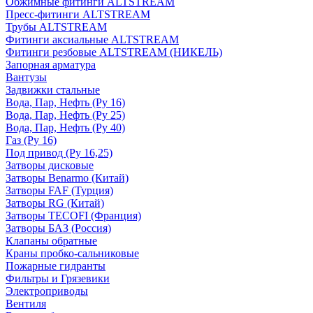
Обжимные фитинги ALTSTREAM
Пресс-фитинги ALTSTREAM
Трубы ALTSTREAM
Фитинги аксиальные ALTSTREAM
Фитинги резбовые ALTSTREAM (НИКЕЛЬ)
Запорная арматура
Вантузы
Задвижки стальные
Вода, Пар, Нефть (Ру 16)
Вода, Пар, Нефть (Ру 25)
Вода, Пар, Нефть (Ру 40)
Газ (Ру 16)
Под привод (Ру 16,25)
Затворы дисковые
Затворы Benarmo (Китай)
Затворы FAF (Турция)
Затворы RG (Китай)
Затворы TECOFI (Франция)
Затворы БАЗ (Россия)
Клапаны обратные
Краны пробко-сальниковые
Пожарные гидранты
Фильтры и Грязевики
Электроприводы
Вентиля