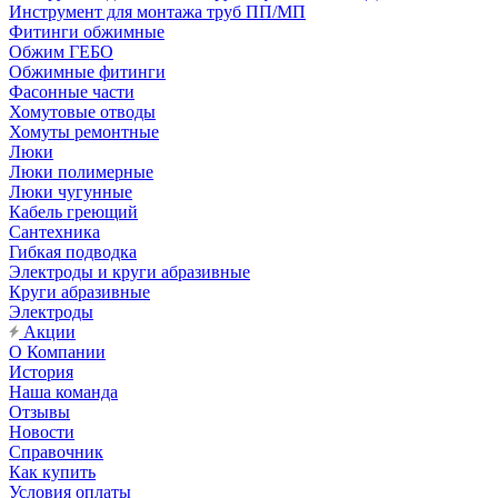
Инструмент для монтажа труб ПП/МП
Фитинги обжимные
Обжим ГЕБО
Обжимные фитинги
Фасонные части
Хомутовые отводы
Хомуты ремонтные
Люки
Люки полимерные
Люки чугунные
Кабель греющий
Сантехника
Гибкая подводка
Электроды и круги абразивные
Круги абразивные
Электроды
Акции
О Компании
История
Наша команда
Отзывы
Новости
Справочник
Как купить
Условия оплаты