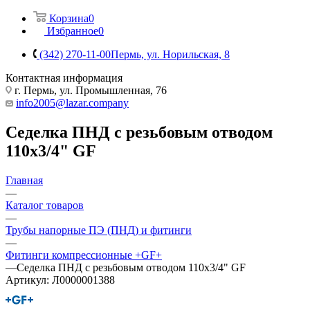
Корзина
0
Избранное
0
(342) 270-11-00
Пермь, ул. Норильская, 8
Контактная информация
г. Пермь, ул. Промышленная, 76
info2005@lazar.company
Седелка ПНД с резьбовым отводом
110х3/4" GF
Главная
—
Каталог товаров
—
Трубы напорные ПЭ (ПНД) и фитинги
—
Фитинги компрессионные +GF+
—
Седелка ПНД с резьбовым отводом 110х3/4" GF
Артикул:
Л0000001388