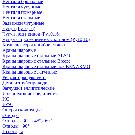
Вентиля бронзовые
Вентиля чугунные
Вентиля пожарные
Вентиля стальные
Задвижки чугунные
Чугун (Ру10,16)
Чугун под привод (Ру10,16)
Чугун с прорезиненным клином (Ру10,16)
Компенсаторы и вибровставки
Краны шаровые
Краны шаровые стальные ALSO
Краны шаровые стальные Breeze
Краны шаровые стальные н/ж BENARMO
Краны шаровые латунные
Регуляторы давления
Детали трубопроводов
Заглушки эллиптические
Изолирующие соединения
ИС
ИФС
Опоры скользящие
Отводы
Отводы - 30°, - 45°,- 60°
Отводы - 90°
Переходы