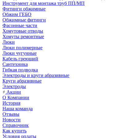
Инструмент для монтажа труб ПП/МП
Фитинги обжимные
Обжим ГЕБО
Обжимные фитинги
Фасонные части
Хомутовые отводы
Хомуты ремонтные
Люки
Люки полимерные
Люки чугунные
Кабель греющий
Сантехника
Гибкая подводка
Электроды и круги абразивные
Круги абразивные
Электроды
Акции
О Компании
История
Наша команда
Отзывы
Новости
Справочник
Как купить
Условия оплаты