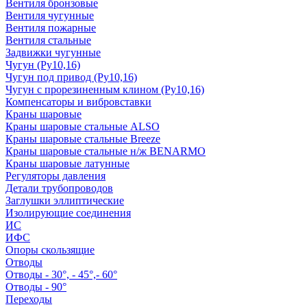
Вентиля бронзовые
Вентиля чугунные
Вентиля пожарные
Вентиля стальные
Задвижки чугунные
Чугун (Ру10,16)
Чугун под привод (Ру10,16)
Чугун с прорезиненным клином (Ру10,16)
Компенсаторы и вибровставки
Краны шаровые
Краны шаровые стальные ALSO
Краны шаровые стальные Breeze
Краны шаровые стальные н/ж BENARMO
Краны шаровые латунные
Регуляторы давления
Детали трубопроводов
Заглушки эллиптические
Изолирующие соединения
ИС
ИФС
Опоры скользящие
Отводы
Отводы - 30°, - 45°,- 60°
Отводы - 90°
Переходы