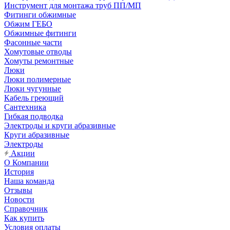
Инструмент для монтажа труб ПП/МП
Фитинги обжимные
Обжим ГЕБО
Обжимные фитинги
Фасонные части
Хомутовые отводы
Хомуты ремонтные
Люки
Люки полимерные
Люки чугунные
Кабель греющий
Сантехника
Гибкая подводка
Электроды и круги абразивные
Круги абразивные
Электроды
Акции
О Компании
История
Наша команда
Отзывы
Новости
Справочник
Как купить
Условия оплаты