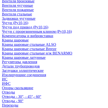
Вентиля бронзовые
Вентиля чугунные
Вентиля пожарные
Вентиля стальные
Задвижки чугунные
Чугун (Ру10,16)
Чугун под привод (Ру10,16)
Чугун с прорезиненным клином (Ру10,16)
Компенсаторы и вибровставки
Краны шаровые
Краны шаровые стальные ALSO
Краны шаровые стальные Breeze
Краны шаровые стальные н/ж BENARMO
Краны шаровые латунные
Регуляторы давления
Детали трубопроводов
Заглушки эллиптические
Изолирующие соединения
ИС
ИФС
Опоры скользящие
Отводы
Отводы - 30°, - 45°,- 60°
Отводы - 90°
Переходы