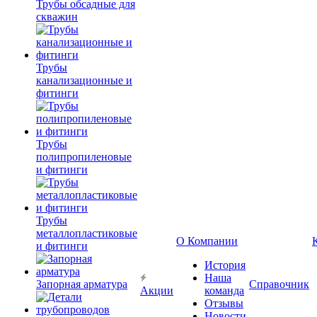
Трубы обсадные для
скважин
Трубы
канализационные и
фитинги
Трубы
полипропиленовые
и фитинги
Трубы
металлопластиковые
О Компании
и фитинги
История
Наша
Запорная арматура
Справочник
Акции
команда
Отзывы
Новости