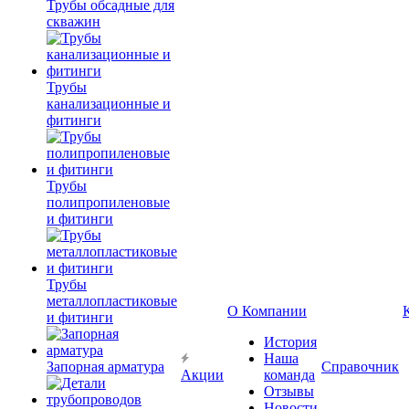
Трубы обсадные для
скважин
Трубы
канализационные и
фитинги
Трубы
полипропиленовые
и фитинги
Трубы
металлопластиковые
О Компании
и фитинги
История
Наша
Запорная арматура
Справочник
Акции
команда
Отзывы
Новости