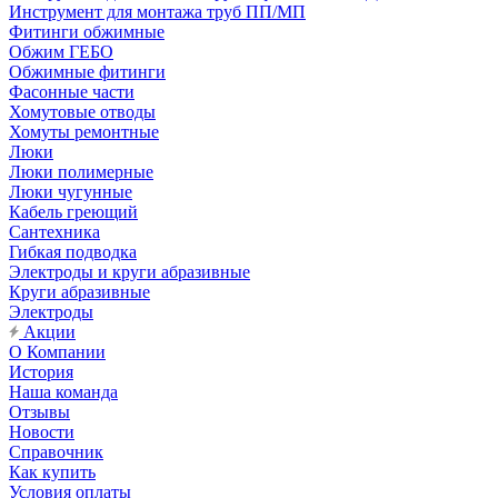
Инструмент для монтажа труб ПП/МП
Фитинги обжимные
Обжим ГЕБО
Обжимные фитинги
Фасонные части
Хомутовые отводы
Хомуты ремонтные
Люки
Люки полимерные
Люки чугунные
Кабель греющий
Сантехника
Гибкая подводка
Электроды и круги абразивные
Круги абразивные
Электроды
Акции
О Компании
История
Наша команда
Отзывы
Новости
Справочник
Как купить
Условия оплаты