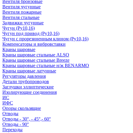
Вентиля бронзовые
Вентиля чугунные
Вентиля пожарные
Вентиля стальные
Задвижки чугунные
Чугун (Ру10,16)
Чугун под привод (Ру10,16)
Чугун с прорезиненным клином (Ру10,16)
Компенсаторы и вибровставки
Краны шаровые
Краны шаровые стальные ALSO
Краны шаровые стальные Breeze
Краны шаровые стальные н/ж BENARMO
Краны шаровые латунные
Регуляторы давления
Детали трубопроводов
Заглушки эллиптические
Изолирующие соединения
ИС
ИФС
Опоры скользящие
Отводы
Отводы - 30°, - 45°,- 60°
Отводы - 90°
Переходы