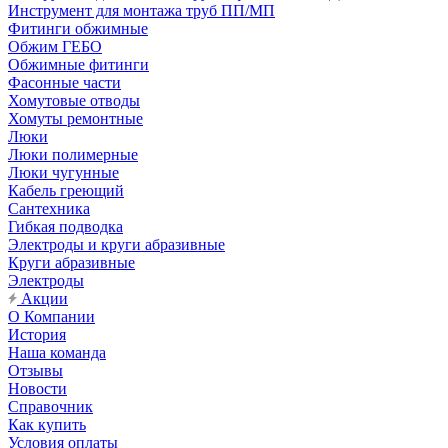
Инструмент для монтажа труб ПП/МП
Фитинги обжимные
Обжим ГЕБО
Обжимные фитинги
Фасонные части
Хомутовые отводы
Хомуты ремонтные
Люки
Люки полимерные
Люки чугунные
Кабель греющий
Сантехника
Гибкая подводка
Электроды и круги абразивные
Круги абразивные
Электроды
Акции
О Компании
История
Наша команда
Отзывы
Новости
Справочник
Как купить
Условия оплаты