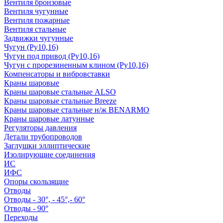
Вентиля бронзовые
Вентиля чугунные
Вентиля пожарные
Вентиля стальные
Задвижки чугунные
Чугун (Ру10,16)
Чугун под привод (Ру10,16)
Чугун с прорезиненным клином (Ру10,16)
Компенсаторы и вибровставки
Краны шаровые
Краны шаровые стальные ALSO
Краны шаровые стальные Breeze
Краны шаровые стальные н/ж BENARMO
Краны шаровые латунные
Регуляторы давления
Детали трубопроводов
Заглушки эллиптические
Изолирующие соединения
ИС
ИФС
Опоры скользящие
Отводы
Отводы - 30°, - 45°,- 60°
Отводы - 90°
Переходы