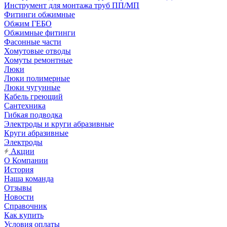
Инструмент для монтажа труб ПП/МП
Фитинги обжимные
Обжим ГЕБО
Обжимные фитинги
Фасонные части
Хомутовые отводы
Хомуты ремонтные
Люки
Люки полимерные
Люки чугунные
Кабель греющий
Сантехника
Гибкая подводка
Электроды и круги абразивные
Круги абразивные
Электроды
Акции
О Компании
История
Наша команда
Отзывы
Новости
Справочник
Как купить
Условия оплаты