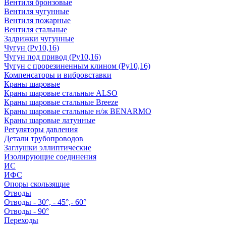
Вентиля бронзовые
Вентиля чугунные
Вентиля пожарные
Вентиля стальные
Задвижки чугунные
Чугун (Ру10,16)
Чугун под привод (Ру10,16)
Чугун с прорезиненным клином (Ру10,16)
Компенсаторы и вибровставки
Краны шаровые
Краны шаровые стальные ALSO
Краны шаровые стальные Breeze
Краны шаровые стальные н/ж BENARMO
Краны шаровые латунные
Регуляторы давления
Детали трубопроводов
Заглушки эллиптические
Изолирующие соединения
ИС
ИФС
Опоры скользящие
Отводы
Отводы - 30°, - 45°,- 60°
Отводы - 90°
Переходы