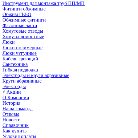
Инструмент для монтажа труб ПП/МП
Фитинги обжимные
Обжим ГЕБО
Обжимные фитинги
Фасонные части
Хомутовые отводы
Хомуты ремонтные
Люки
Люки полимерные
Люки чугунные
Кабель греющий
Сантехника
Гибкая подводка
Электроды и круги абразивные
Круги абразивные
Электроды
Акции
О Компании
История
Наша команда
Отзывы
Новости
Справочник
Как купить
Условия оплаты