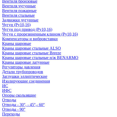
Вентиля бронзовые
Вентиля чугунные
Вентиля пожарные
Вентиля стальные
Задвижки чугунные
Чугун (Ру10,16)
Чугун под привод (Ру10,16)
Чугун с прорезиненным клином (Ру10,16)
Компенсаторы и вибровставки
Краны шаровые
Краны шаровые стальные ALSO
Краны шаровые стальные Breeze
Краны шаровые стальные н/ж BENARMO
Краны шаровые латунные
Регуляторы давления
Детали трубопроводов
Заглушки эллиптические
Изолирующие соединения
ИС
ИФС
Опоры скользящие
Отводы
Отводы - 30°, - 45°,- 60°
Отводы - 90°
Переходы