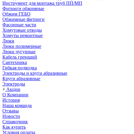
Инструмент для монтажа труб ПП/МП
Фитинги обжимные
Обжим ГЕБО
Обжимные фитинги
Фасонные части
Хомутовые отводы
Хомуты ремонтные
Люки
Люки полимерные
Люки чугунные
Кабель греющий
Сантехника
Гибкая подводка
Электроды и круги абразивные
Круги абразивные
Электроды
Акции
О Компании
История
Наша команда
Отзывы
Новости
Справочник
Как купить
Условия оплаты