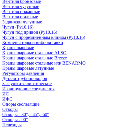
Вентиля бронзовые
Вентиля чугунные
Вентиля пожарные
Вентиля стальные
Задвижки чугунные
Чугун (Ру10,16)
Чугун под привод (Ру10,16)
Чугун с прорезиненным клином (Ру10,16)
Компенсаторы и вибровставки
Краны шаровые
Краны шаровые стальные ALSO
Краны шаровые стальные Breeze
Краны шаровые стальные н/ж BENARMO
Краны шаровые латунные
Регуляторы давления
Детали трубопроводов
Заглушки эллиптические
Изолирующие соединения
ИС
ИФС
Опоры скользящие
Отводы
Отводы - 30°, - 45°,- 60°
Отводы - 90°
Переходы