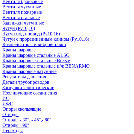
Вентиля бронзовые
Вентиля чугунные
Вентиля пожарные
Вентиля стальные
Задвижки чугунные
Чугун (Ру10,16)
Чугун под привод (Ру10,16)
Чугун с прорезиненным клином (Ру10,16)
Компенсаторы и вибровставки
Краны шаровые
Краны шаровые стальные ALSO
Краны шаровые стальные Breeze
Краны шаровые стальные н/ж BENARMO
Краны шаровые латунные
Регуляторы давления
Детали трубопроводов
Заглушки эллиптические
Изолирующие соединения
ИС
ИФС
Опоры скользящие
Отводы
Отводы - 30°, - 45°,- 60°
Отводы - 90°
Переходы