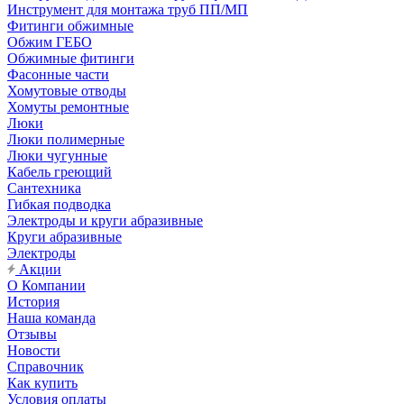
Инструмент для монтажа труб ПП/МП
Фитинги обжимные
Обжим ГЕБО
Обжимные фитинги
Фасонные части
Хомутовые отводы
Хомуты ремонтные
Люки
Люки полимерные
Люки чугунные
Кабель греющий
Сантехника
Гибкая подводка
Электроды и круги абразивные
Круги абразивные
Электроды
Акции
О Компании
История
Наша команда
Отзывы
Новости
Справочник
Как купить
Условия оплаты