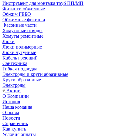
Инструмент для монтажа труб ПП/МП
Фитинги обжимные
Обжим ГЕБО
Обжимные фитинги
Фасонные части
Хомутовые отводы
Хомуты ремонтные
Люки
Люки полимерные
Люки чугунные
Кабель греющий
Сантехника
Гибкая подводка
Электроды и круги абразивные
Круги абразивные
Электроды
Акции
О Компании
История
Наша команда
Отзывы
Новости
Справочник
Как купить
Условия оплаты