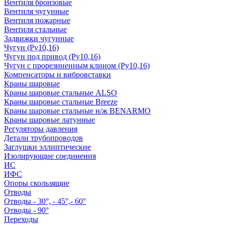
Вентиля бронзовые
Вентиля чугунные
Вентиля пожарные
Вентиля стальные
Задвижки чугунные
Чугун (Ру10,16)
Чугун под привод (Ру10,16)
Чугун с прорезиненным клином (Ру10,16)
Компенсаторы и вибровставки
Краны шаровые
Краны шаровые стальные ALSO
Краны шаровые стальные Breeze
Краны шаровые стальные н/ж BENARMO
Краны шаровые латунные
Регуляторы давления
Детали трубопроводов
Заглушки эллиптические
Изолирующие соединения
ИС
ИФС
Опоры скользящие
Отводы
Отводы - 30°, - 45°,- 60°
Отводы - 90°
Переходы