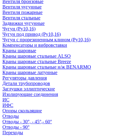
Вентиля бронзовые
Вентиля чугунные
Вентиля пожарные
Вентиля стальные
Задвижки чугунные
Чугун (Ру10,16)
Чугун под привод (Ру10,16)
Чугун с прорезиненным клином (Ру10,16)
Компенсаторы и вибровставки
Краны шаровые
Краны шаровые стальные ALSO
Краны шаровые стальные Breeze
Краны шаровые стальные н/ж BENARMO
Краны шаровые латунные
Регуляторы давления
Детали трубопроводов
Заглушки эллиптические
Изолирующие соединения
ИС
ИФС
Опоры скользящие
Отводы
Отводы - 30°, - 45°,- 60°
Отводы - 90°
Переходы