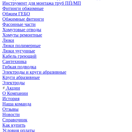
Инструмент для монтажа труб ПП/МП
Фитинги обжимные
Обжим ГЕБО
Обжимные фитинги
Фасонные части
Хомутовые отводы
Хомуты ремонтные
Люки
Люки полимерные
Люки чугунные
Кабель греющий
Сантехника
Гибкая подводка
Электроды и круги абразивные
Круги абразивные
Электроды
Акции
О Компании
История
Наша команда
Отзывы
Новости
Справочник
Как купить
Условия оплаты