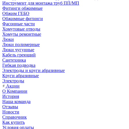
Инструмент для монтажа труб ПП/МП
Фитинги обжимные
Обжим ГЕБО
Обжимные фитинги
Фасонные части
Хомутовые отводы
Хомуты ремонтные
Люки
Люки полимерные
Люки чугунные
Кабель греющий
Сантехника
Гибкая подводка
Электроды и круги абразивные
Круги абразивные
Электроды
Акции
О Компании
История
Наша команда
Отзывы
Новости
Справочник
Как купить
Условия оплаты