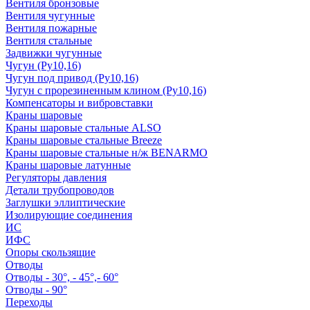
Вентиля бронзовые
Вентиля чугунные
Вентиля пожарные
Вентиля стальные
Задвижки чугунные
Чугун (Ру10,16)
Чугун под привод (Ру10,16)
Чугун с прорезиненным клином (Ру10,16)
Компенсаторы и вибровставки
Краны шаровые
Краны шаровые стальные ALSO
Краны шаровые стальные Breeze
Краны шаровые стальные н/ж BENARMO
Краны шаровые латунные
Регуляторы давления
Детали трубопроводов
Заглушки эллиптические
Изолирующие соединения
ИС
ИФС
Опоры скользящие
Отводы
Отводы - 30°, - 45°,- 60°
Отводы - 90°
Переходы