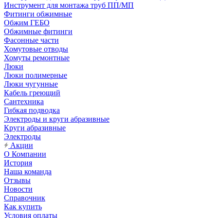
Инструмент для монтажа труб ПП/МП
Фитинги обжимные
Обжим ГЕБО
Обжимные фитинги
Фасонные части
Хомутовые отводы
Хомуты ремонтные
Люки
Люки полимерные
Люки чугунные
Кабель греющий
Сантехника
Гибкая подводка
Электроды и круги абразивные
Круги абразивные
Электроды
Акции
О Компании
История
Наша команда
Отзывы
Новости
Справочник
Как купить
Условия оплаты