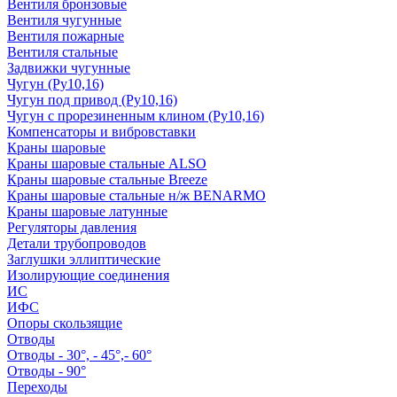
Вентиля бронзовые
Вентиля чугунные
Вентиля пожарные
Вентиля стальные
Задвижки чугунные
Чугун (Ру10,16)
Чугун под привод (Ру10,16)
Чугун с прорезиненным клином (Ру10,16)
Компенсаторы и вибровставки
Краны шаровые
Краны шаровые стальные ALSO
Краны шаровые стальные Breeze
Краны шаровые стальные н/ж BENARMO
Краны шаровые латунные
Регуляторы давления
Детали трубопроводов
Заглушки эллиптические
Изолирующие соединения
ИС
ИФС
Опоры скользящие
Отводы
Отводы - 30°, - 45°,- 60°
Отводы - 90°
Переходы