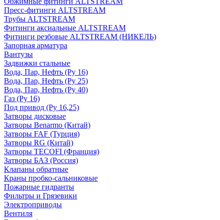
Обжимные фитинги ALTSTREAM
Пресс-фитинги ALTSTREAM
Трубы ALTSTREAM
Фитинги аксиальные ALTSTREAM
Фитинги резбовые ALTSTREAM (НИКЕЛЬ)
Запорная арматура
Вантузы
Задвижки стальные
Вода, Пар, Нефть (Ру 16)
Вода, Пар, Нефть (Ру 25)
Вода, Пар, Нефть (Ру 40)
Газ (Ру 16)
Под привод (Ру 16,25)
Затворы дисковые
Затворы Benarmo (Китай)
Затворы FAF (Турция)
Затворы RG (Китай)
Затворы TECOFI (Франция)
Затворы БАЗ (Россия)
Клапаны обратные
Краны пробко-сальниковые
Пожарные гидранты
Фильтры и Грязевики
Электроприводы
Вентиля