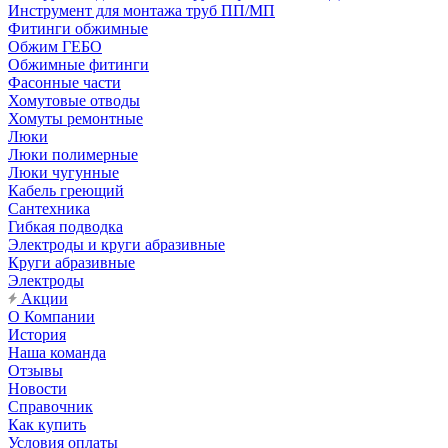
Инструмент для монтажа труб ПП/МП
Фитинги обжимные
Обжим ГЕБО
Обжимные фитинги
Фасонные части
Хомутовые отводы
Хомуты ремонтные
Люки
Люки полимерные
Люки чугунные
Кабель греющий
Сантехника
Гибкая подводка
Электроды и круги абразивные
Круги абразивные
Электроды
Акции
О Компании
История
Наша команда
Отзывы
Новости
Справочник
Как купить
Условия оплаты