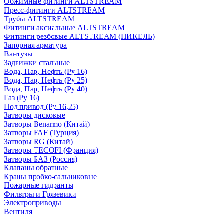
Обжимные фитинги ALTSTREAM
Пресс-фитинги ALTSTREAM
Трубы ALTSTREAM
Фитинги аксиальные ALTSTREAM
Фитинги резбовые ALTSTREAM (НИКЕЛЬ)
Запорная арматура
Вантузы
Задвижки стальные
Вода, Пар, Нефть (Ру 16)
Вода, Пар, Нефть (Ру 25)
Вода, Пар, Нефть (Ру 40)
Газ (Ру 16)
Под привод (Ру 16,25)
Затворы дисковые
Затворы Benarmo (Китай)
Затворы FAF (Турция)
Затворы RG (Китай)
Затворы TECOFI (Франция)
Затворы БАЗ (Россия)
Клапаны обратные
Краны пробко-сальниковые
Пожарные гидранты
Фильтры и Грязевики
Электроприводы
Вентиля