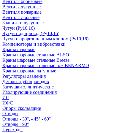
Вентиля бронзовые
Вентиля чугунные
Вентиля пожарные
Вентиля стальные
Задвижки чугунные
Чугун (Ру10,16)
Чугун под привод (Ру10,16)
Чугун с прорезиненным клином (Ру10,16)
Компенсаторы и вибровставки
Краны шаровые
Краны шаровые стальные ALSO
Краны шаровые стальные Breeze
Краны шаровые стальные н/ж BENARMO
Краны шаровые латунные
Регуляторы давления
Детали трубопроводов
Заглушки эллиптические
Изолирующие соединения
ИС
ИФС
Опоры скользящие
Отводы
Отводы - 30°, - 45°,- 60°
Отводы - 90°
Переходы