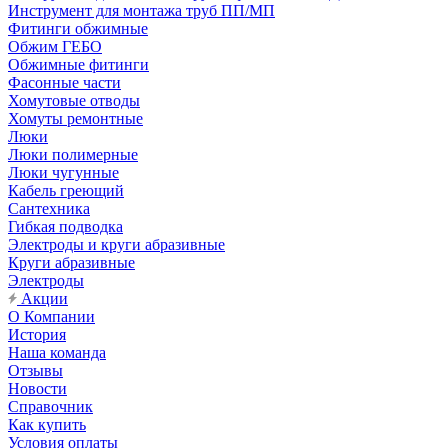
Инструмент для монтажа труб ПП/МП
Фитинги обжимные
Обжим ГЕБО
Обжимные фитинги
Фасонные части
Хомутовые отводы
Хомуты ремонтные
Люки
Люки полимерные
Люки чугунные
Кабель греющий
Сантехника
Гибкая подводка
Электроды и круги абразивные
Круги абразивные
Электроды
Акции
О Компании
История
Наша команда
Отзывы
Новости
Справочник
Как купить
Условия оплаты