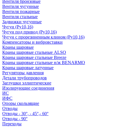
Вентиля бронзовые
Вентиля чугунные
Вентиля пожарные
Вентиля стальные
Задвижки чугунные
Чугун (Ру10,16)
Чугун под привод (Ру10,16)
Чугун с прорезиненным клином (Ру10,16)
Компенсаторы и вибровставки
Краны шаровые
Краны шаровые стальные ALSO
Краны шаровые стальные Breeze
Краны шаровые стальные н/ж BENARMO
Краны шаровые латунные
Регуляторы давления
Детали трубопроводов
Заглушки эллиптические
Изолирующие соединения
ИС
ИФС
Опоры скользящие
Отводы
Отводы - 30°, - 45°,- 60°
Отводы - 90°
Переходы