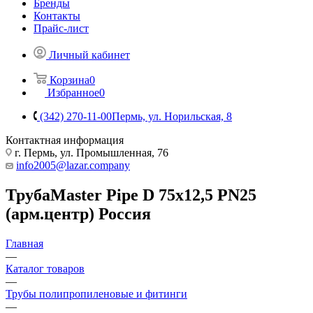
Бренды
Контакты
Прайс-лист
Личный кабинет
Корзина
0
Избранное
0
(342) 270-11-00
Пермь, ул. Норильская, 8
Контактная информация
г. Пермь, ул. Промышленная, 76
info2005@lazar.company
ТрубаMaster Pipe D 75х12,5 PN25
(арм.центр) Россия
Главная
—
Каталог товаров
—
Трубы полипропиленовые и фитинги
—