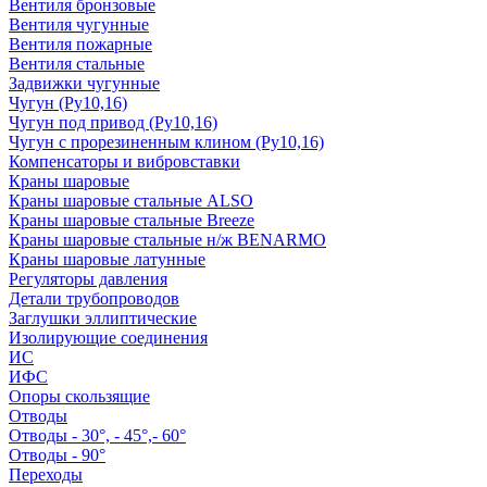
Вентиля бронзовые
Вентиля чугунные
Вентиля пожарные
Вентиля стальные
Задвижки чугунные
Чугун (Ру10,16)
Чугун под привод (Ру10,16)
Чугун с прорезиненным клином (Ру10,16)
Компенсаторы и вибровставки
Краны шаровые
Краны шаровые стальные ALSO
Краны шаровые стальные Breeze
Краны шаровые стальные н/ж BENARMO
Краны шаровые латунные
Регуляторы давления
Детали трубопроводов
Заглушки эллиптические
Изолирующие соединения
ИС
ИФС
Опоры скользящие
Отводы
Отводы - 30°, - 45°,- 60°
Отводы - 90°
Переходы