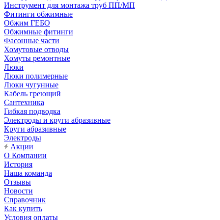
Инструмент для монтажа труб ПП/МП
Фитинги обжимные
Обжим ГЕБО
Обжимные фитинги
Фасонные части
Хомутовые отводы
Хомуты ремонтные
Люки
Люки полимерные
Люки чугунные
Кабель греющий
Сантехника
Гибкая подводка
Электроды и круги абразивные
Круги абразивные
Электроды
Акции
О Компании
История
Наша команда
Отзывы
Новости
Справочник
Как купить
Условия оплаты