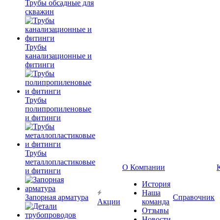
Трубы обсадные для
скважин
Трубы
канализационные и
фитинги
Трубы
полипропиленовые
и фитинги
Трубы
металлопластиковые
О Компании
и фитинги
История
Наша
Запорная арматура
Справочник
Акции
команда
Отзывы
Новости