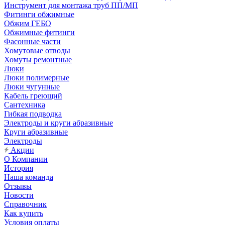
Инструмент для монтажа труб ПП/МП
Фитинги обжимные
Обжим ГЕБО
Обжимные фитинги
Фасонные части
Хомутовые отводы
Хомуты ремонтные
Люки
Люки полимерные
Люки чугунные
Кабель греющий
Сантехника
Гибкая подводка
Электроды и круги абразивные
Круги абразивные
Электроды
Акции
О Компании
История
Наша команда
Отзывы
Новости
Справочник
Как купить
Условия оплаты