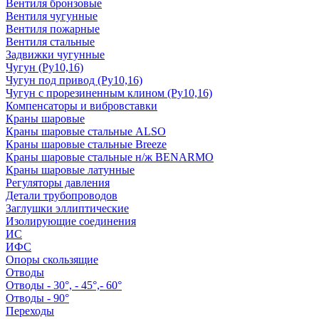
Вентиля бронзовые
Вентиля чугунные
Вентиля пожарные
Вентиля стальные
Задвижки чугунные
Чугун (Ру10,16)
Чугун под привод (Ру10,16)
Чугун с прорезиненным клином (Ру10,16)
Компенсаторы и вибровставки
Краны шаровые
Краны шаровые стальные ALSO
Краны шаровые стальные Breeze
Краны шаровые стальные н/ж BENARMO
Краны шаровые латунные
Регуляторы давления
Детали трубопроводов
Заглушки эллиптические
Изолирующие соединения
ИС
ИФС
Опоры скользящие
Отводы
Отводы - 30°, - 45°,- 60°
Отводы - 90°
Переходы