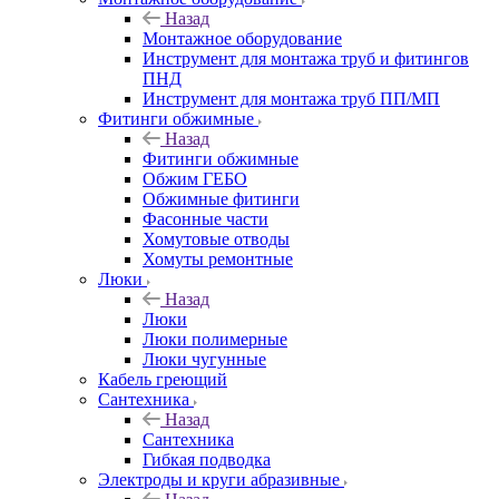
Назад
Монтажное оборудование
Инструмент для монтажа труб и фитингов
ПНД
Инструмент для монтажа труб ПП/МП
Фитинги обжимные
Назад
Фитинги обжимные
Обжим ГЕБО
Обжимные фитинги
Фасонные части
Хомутовые отводы
Хомуты ремонтные
Люки
Назад
Люки
Люки полимерные
Люки чугунные
Кабель греющий
Сантехника
Назад
Сантехника
Гибкая подводка
Электроды и круги абразивные