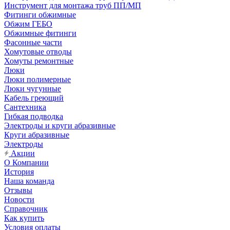
Инструмент для монтажа труб ПП/МП
Фитинги обжимные
Обжим ГЕБО
Обжимные фитинги
Фасонные части
Хомутовые отводы
Хомуты ремонтные
Люки
Люки полимерные
Люки чугунные
Кабель греющий
Сантехника
Гибкая подводка
Электроды и круги абразивные
Круги абразивные
Электроды
Акции
О Компании
История
Наша команда
Отзывы
Новости
Справочник
Как купить
Условия оплаты