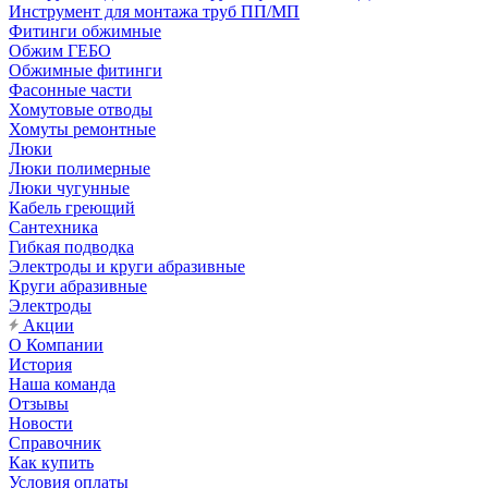
Инструмент для монтажа труб ПП/МП
Фитинги обжимные
Обжим ГЕБО
Обжимные фитинги
Фасонные части
Хомутовые отводы
Хомуты ремонтные
Люки
Люки полимерные
Люки чугунные
Кабель греющий
Сантехника
Гибкая подводка
Электроды и круги абразивные
Круги абразивные
Электроды
Акции
О Компании
История
Наша команда
Отзывы
Новости
Справочник
Как купить
Условия оплаты