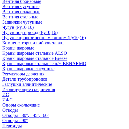
Вентиля бронзовые
Вентиля чугунные
Вентиля пожарные
Вентиля стальные
Задвижки чугунные
Чугун (Ру10,16)
Чугун под привод (Ру10,16)
Чугун с прорезиненным клином (Ру10,16)
Компенсаторы и вибровставки
Краны шаровые
Краны шаровые стальные ALSO
Краны шаровые стальные Breeze
Краны шаровые стальные н/ж BENARMO
Краны шаровые латунные
Регуляторы давления
Детали трубопроводов
Заглушки эллиптические
Изолирующие соединения
ИС
ИФС
Опоры скользящие
Отводы
Отводы - 30°, - 45°,- 60°
Отводы - 90°
Переходы