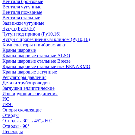
Вентиля бронзовые
Вентиля чугунные
Вентиля пожарные
Вентиля стальные
Задвижки чугунные
Чугун (Ру10,16)
Чугун под привод (Ру10,16)
Чугун с прорезиненным клином (Ру10,16)
Компенсаторы и вибровставки
Краны шаровые
Краны шаровые стальные ALSO
Краны шаровые стальные Breeze
Краны шаровые стальные н/ж BENARMO
Краны шаровые латунные
Регуляторы давления
Детали трубопроводов
Заглушки эллиптические
Изолирующие соединения
ИС
ИФС
Опоры скользящие
Отводы
Отводы - 30°, - 45°,- 60°
Отводы - 90°
Переходы