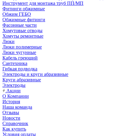
Инструмент для монтажа труб ПП/МП
Фитинги обжимные
Обжим ГЕБО
Обжимные фитинги
Фасонные части
Хомутовые отводы
Хомуты ремонтные
Люки
Люки полимерные
Люки чугунные
Кабель греющий
Сантехника
Гибкая подводка
Электроды и круги абразивные
Круги абразивные
Электроды
Акции
О Компании
История
Наша команда
Отзывы
Новости
Справочник
Как купить
Условия оплаты