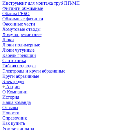
Инструмент для монтажа труб ПП/МП
Фитинги обжимные
Обжим ГЕБО
Обжимные фитинги
Фасонные части
Хомутовые отводы
Хомуты ремонтные
Люки
Люки полимерные
Люки чугунные
Кабель греющий
Сантехника
Гибкая подводка
Электроды и круги абразивные
Круги абразивные
Электроды
Акции
О Компании
История
Наша команда
Отзывы
Новости
Справочник
Как купить
Условия оплаты