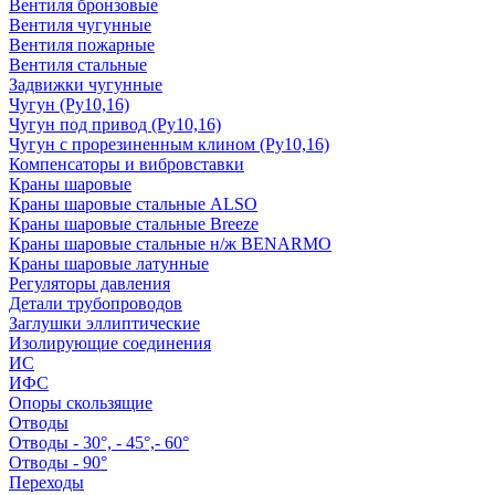
Вентиля бронзовые
Вентиля чугунные
Вентиля пожарные
Вентиля стальные
Задвижки чугунные
Чугун (Ру10,16)
Чугун под привод (Ру10,16)
Чугун с прорезиненным клином (Ру10,16)
Компенсаторы и вибровставки
Краны шаровые
Краны шаровые стальные ALSO
Краны шаровые стальные Breeze
Краны шаровые стальные н/ж BENARMO
Краны шаровые латунные
Регуляторы давления
Детали трубопроводов
Заглушки эллиптические
Изолирующие соединения
ИС
ИФС
Опоры скользящие
Отводы
Отводы - 30°, - 45°,- 60°
Отводы - 90°
Переходы