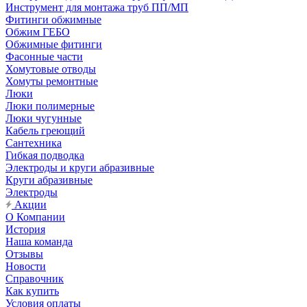
Инструмент для монтажа труб ПП/МП
Фитинги обжимные
Обжим ГЕБО
Обжимные фитинги
Фасонные части
Хомутовые отводы
Хомуты ремонтные
Люки
Люки полимерные
Люки чугунные
Кабель греющий
Сантехника
Гибкая подводка
Электроды и круги абразивные
Круги абразивные
Электроды
Акции
О Компании
История
Наша команда
Отзывы
Новости
Справочник
Как купить
Условия оплаты