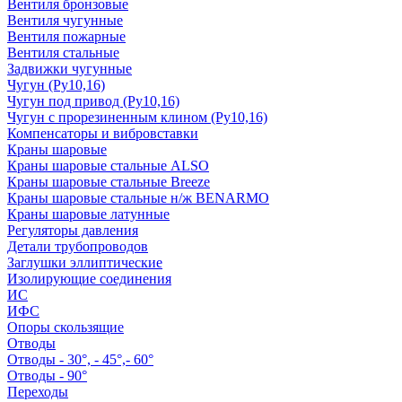
Вентиля бронзовые
Вентиля чугунные
Вентиля пожарные
Вентиля стальные
Задвижки чугунные
Чугун (Ру10,16)
Чугун под привод (Ру10,16)
Чугун с прорезиненным клином (Ру10,16)
Компенсаторы и вибровставки
Краны шаровые
Краны шаровые стальные ALSO
Краны шаровые стальные Breeze
Краны шаровые стальные н/ж BENARMO
Краны шаровые латунные
Регуляторы давления
Детали трубопроводов
Заглушки эллиптические
Изолирующие соединения
ИС
ИФС
Опоры скользящие
Отводы
Отводы - 30°, - 45°,- 60°
Отводы - 90°
Переходы