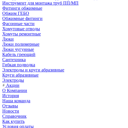
Инструмент для монтажа труб ПП/МП
Фитинги обжимные
Обжим ГЕБО
Обжимные фитинги
Фасонные части
Хомутовые отводы
Хомуты ремонтные
Люки
Люки полимерные
Люки чугунные
Кабель греющий
Сантехника
Гибкая подводка
Электроды и круги абразивные
Круги абразивные
Электроды
Акции
О Компании
История
Наша команда
Отзывы
Новости
Справочник
Как купить
Условия оплаты