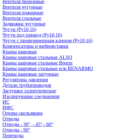
Вентиля бронзовые
Вентиля чугунные
Вентиля пожарные
Вентиля стальные
Задвижки чугунные
Чугун (Ру10,16)
Чугун под привод (Ру10,16)
Чугун с прорезиненным клином (Ру10,16)
Компенсаторы и вибровставки
Краны шаровые
Краны шаровые стальные ALSO
Краны шаровые стальные Breeze
Краны шаровые стальные н/ж BENARMO
Краны шаровые латунные
Регуляторы давления
Детали трубопроводов
Заглушки эллиптические
Изолирующие соединения
ИС
ИФС
Опоры скользящие
Отводы
Отводы - 30°, - 45°,- 60°
Отводы - 90°
Переходы