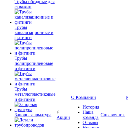
Трубы обсадные для
скважин
Трубы
канализационные и
фитинги
Трубы
полипропиленовые
и фитинги
Трубы
металлопластиковые
О Компании
и фитинги
История
Наша
Запорная арматура
Справочник
Акции
команда
Отзывы
Новости