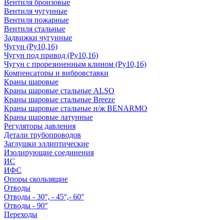
Вентиля бронзовые
Вентиля чугунные
Вентиля пожарные
Вентиля стальные
Задвижки чугунные
Чугун (Ру10,16)
Чугун под привод (Ру10,16)
Чугун с прорезиненным клином (Ру10,16)
Компенсаторы и вибровставки
Краны шаровые
Краны шаровые стальные ALSO
Краны шаровые стальные Breeze
Краны шаровые стальные н/ж BENARMO
Краны шаровые латунные
Регуляторы давления
Детали трубопроводов
Заглушки эллиптические
Изолирующие соединения
ИС
ИФС
Опоры скользящие
Отводы
Отводы - 30°, - 45°,- 60°
Отводы - 90°
Переходы