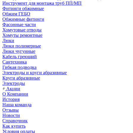
Инструмент для монтажа труб ПП/МП
Фитинги обжимные
Обжим ГЕБО
Обжимные фитинги
Фасонные части
Хомутовые отводы
Хомуты ремонтные
Люки
Люки полимерные
Люки чугунные
Кабель греющий
Сантехника
Гибкая подводка
Электроды и круги абразивные
Круги абразивные
Электроды
Акции
О Компании
История
Наша команда
Отзывы
Новости
Справочник
Как купить
Условия оплаты