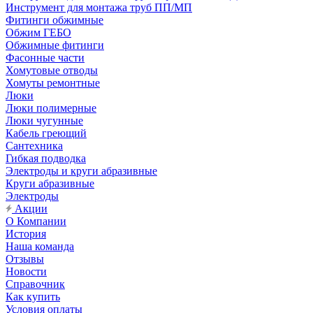
Инструмент для монтажа труб ПП/МП
Фитинги обжимные
Обжим ГЕБО
Обжимные фитинги
Фасонные части
Хомутовые отводы
Хомуты ремонтные
Люки
Люки полимерные
Люки чугунные
Кабель греющий
Сантехника
Гибкая подводка
Электроды и круги абразивные
Круги абразивные
Электроды
Акции
О Компании
История
Наша команда
Отзывы
Новости
Справочник
Как купить
Условия оплаты