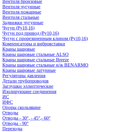
Вентиля бронзовые
Вентиля чугунные
Вентиля пожарные
Вентиля стальные
Задвижки чугунные
Чугун (Ру10,16)
Чугун под привод (Ру10,16)
Чугун с прорезиненным клином (Ру10,16)
Компенсаторы и вибровставки
Краны шаровые
Краны шаровые стальные ALSO
Краны шаровые стальные Breeze
Краны шаровые стальные н/ж BENARMO
Краны шаровые латунные
Регуляторы давления
Детали трубопроводов
Заглушки эллиптические
Изолирующие соединения
ИС
ИФС
Опоры скользящие
Отводы
Отводы - 30°, - 45°,- 60°
Отводы - 90°
Переходы