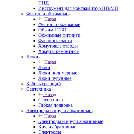
ПНД
Инструмент для монтажа труб ПП/МП
Фитинги обжимные
Назад
Фитинги обжимные
Обжим ГЕБО
Обжимные фитинги
Фасонные части
Хомутовые отводы
Хомуты ремонтные
Люки
Назад
Люки
Люки полимерные
Люки чугунные
Кабель греющий
Сантехника
Назад
Сантехника
Гибкая подводка
Электроды и круги абразивные
Назад
Электроды и круги абразивные
Круги абразивные
Электроды