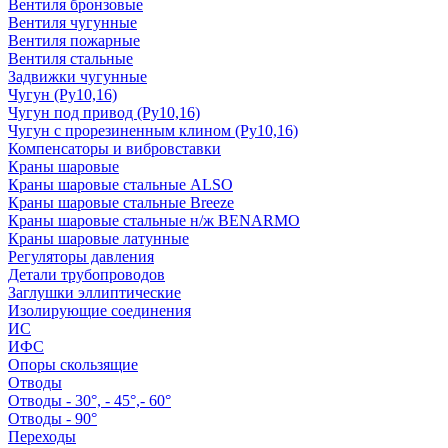
Вентиля бронзовые
Вентиля чугунные
Вентиля пожарные
Вентиля стальные
Задвижки чугунные
Чугун (Ру10,16)
Чугун под привод (Ру10,16)
Чугун с прорезиненным клином (Ру10,16)
Компенсаторы и вибровставки
Краны шаровые
Краны шаровые стальные ALSO
Краны шаровые стальные Breeze
Краны шаровые стальные н/ж BENARMO
Краны шаровые латунные
Регуляторы давления
Детали трубопроводов
Заглушки эллиптические
Изолирующие соединения
ИС
ИФС
Опоры скользящие
Отводы
Отводы - 30°, - 45°,- 60°
Отводы - 90°
Переходы