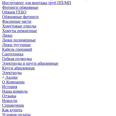
Инструмент для монтажа труб ПП/МП
Фитинги обжимные
Обжим ГЕБО
Обжимные фитинги
Фасонные части
Хомутовые отводы
Хомуты ремонтные
Люки
Люки полимерные
Люки чугунные
Кабель греющий
Сантехника
Гибкая подводка
Электроды и круги абразивные
Круги абразивные
Электроды
Акции
О Компании
История
Наша команда
Отзывы
Новости
Справочник
Как купить
Условия оплаты