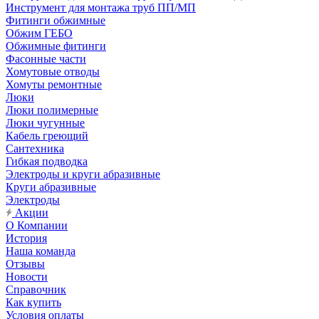
Инструмент для монтажа труб ПП/МП
Фитинги обжимные
Обжим ГЕБО
Обжимные фитинги
Фасонные части
Хомутовые отводы
Хомуты ремонтные
Люки
Люки полимерные
Люки чугунные
Кабель греющий
Сантехника
Гибкая подводка
Электроды и круги абразивные
Круги абразивные
Электроды
Акции
О Компании
История
Наша команда
Отзывы
Новости
Справочник
Как купить
Условия оплаты