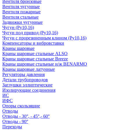
Вентиля бронзовые
Вентиля чугунные
Вентиля пожарные
Вентиля стальные
Задвижки чугунные
Чугун (Ру10,16)
Чугун под привод (Ру10,16)
Чугун с прорезиненным клином (Ру10,16)
Компенсаторы и вибровставки
Краны шаровые
Краны шаровые стальные ALSO
Краны шаровые стальные Breeze
Краны шаровые стальные н/ж BENARMO
Краны шаровые латунные
Регуляторы давления
Детали трубопроводов
Заглушки эллиптические
Изолирующие соединения
ИС
ИФС
Опоры скользящие
Отводы
Отводы - 30°, - 45°,- 60°
Отводы - 90°
Переходы