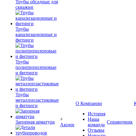
Трубы обсадные для
скважин
Трубы
канализационные и
фитинги
Трубы
полипропиленовые
и фитинги
Трубы
металлопластиковые
О Компании
и фитинги
История
Наша
Запорная арматура
Справочник
Акции
команда
Отзывы
Новости