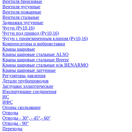
Вентиля бронзовые
Вентиля чугунные
Вентиля пожарные
Вентиля стальные
Задвижки чугунные
Чугун (Ру10,16)
Чугун под привод (Ру10,16)
Чугун с прорезиненным клином (Ру10,16)
Компенсаторы и вибровставки
Краны шаровые
Краны шаровые стальные ALSO
Краны шаровые стальные Breeze
Краны шаровые стальные н/ж BENARMO
Краны шаровые латунные
Регуляторы давления
Детали трубопроводов
Заглушки эллиптические
Изолирующие соединения
ИС
ИФС
Опоры скользящие
Отводы
Отводы - 30°, - 45°,- 60°
Отводы - 90°
Переходы