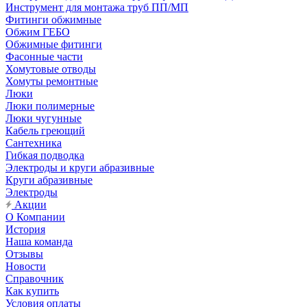
Инструмент для монтажа труб ПП/МП
Фитинги обжимные
Обжим ГЕБО
Обжимные фитинги
Фасонные части
Хомутовые отводы
Хомуты ремонтные
Люки
Люки полимерные
Люки чугунные
Кабель греющий
Сантехника
Гибкая подводка
Электроды и круги абразивные
Круги абразивные
Электроды
Акции
О Компании
История
Наша команда
Отзывы
Новости
Справочник
Как купить
Условия оплаты